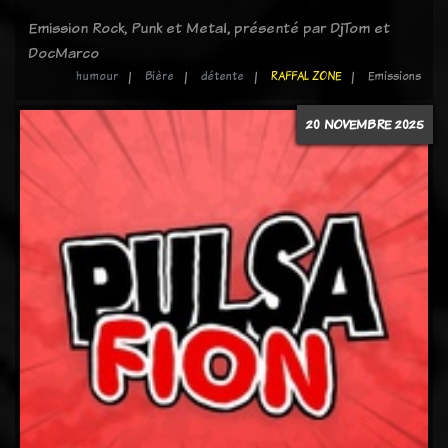
Emission Rock, Punk et Metal, présenté par DjTom et
DocMarco
humour
Bière
détente
RAFFAL ZONE
Emissions
20 NOVEMBRE 2025