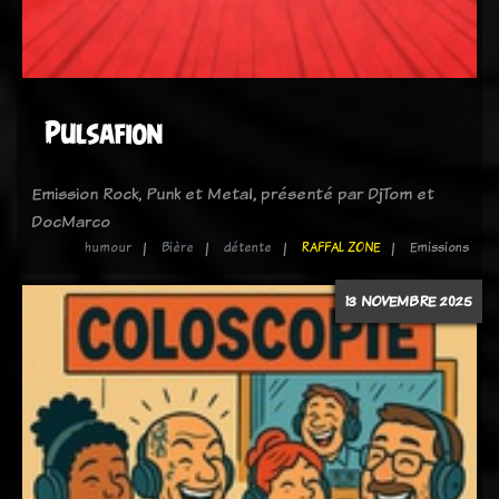
Pulsafion
Emission Rock, Punk et Metal, présenté par DjTom et
DocMarco
humour
Bière
détente
RAFFAL ZONE
Emissions
13 NOVEMBRE 2025