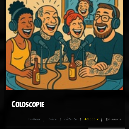
Coloscopie
humour
Bière
détente
40 000 V
Emissions