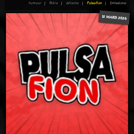
humour
Bière
détente
Pulsafion
Emissions
12 MARS 2026