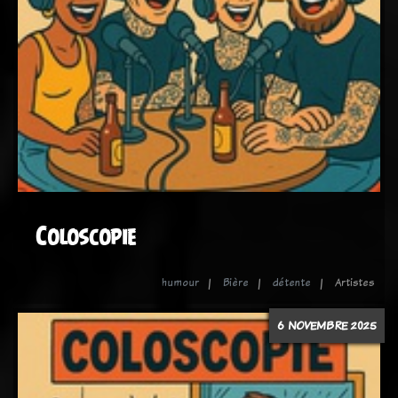
Coloscopie
humour
Bière
détente
Artistes
6 NOVEMBRE 2025