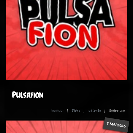
Pulsafion
humour
Bière
détente
Emissions
7 MAI 2026