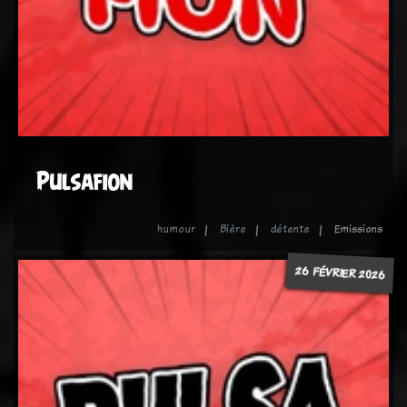
Pulsafion
humour
Bière
détente
Emissions
26 FÉVRIER 2026