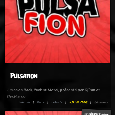
Pulsafion
Emission Rock, Punk et Metal, présenté par DjTom et
DocMarco
humour
Bière
détente
RAFFAL ZONE
Emissions
19 FÉVRIER 2026