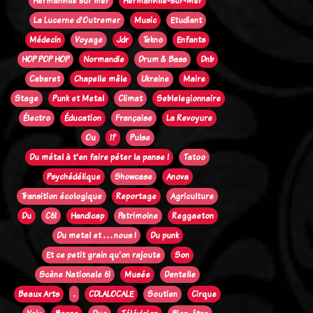
Hermanville sur mer
Hermanville-sur-Mer
La Lucerne d'Outremer
Music
Etudiant
Médecin
Voyage
Jdr
Tekno
Enfants
HOP POP HOP
Normandie
Drum & Bass
Dnb
Cabaret
Chapelle mêle
Ukraine
Maire
Stage
Punk et Metal
Climat
Seblelegionnaire
Électro
Éducation
Française
La Revoyure
Ou
!?
Pulse
Du métal à t'en faire péter la panse !
Tatoo
Psychédélique
Showcase
Anova
Transition écologique
Reportage
Agriculture
Du
C61
Handicap
Patrimoine
Reggaeton
Du metal et . . . nous !
Du punk
Et ce petit grain qu'on rajoute
Son
Scène Nationale 61
Musée
Dentelle
Beaux Arts
.
CDLALOCALE
Soutien
Cirque