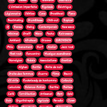
Voix
Basse
Duo
Télévision
Bien-être
L'émission imparfaite
Rigolade
Éléctrique
Légionnaire
Débiles
Cons
Breakbeat
Piano
Beatmaking
Drum&bass
Chill-out
Tropical
Dj
Transe
Swing
Contemporain
New wave
Minimal
Graff
Wave
Pscho
Retrowave
Ambient
Afrobeat
Groove
EUROVISION
Philo
Evenement
Surf
Atelier
Jazz rock
Post rock
Rencontre
Musique scandinave
Norvégien
Poèsie
Associations
Gestion
Afghan
Sortie
Boite de nuit
Droits des femmes
Guerre
Films
Bac+2
Oi! virile
Rocksteady de bonhomme
Collecte
Laluciole
Science-fiction
Sarthe
Poètes
Café
Torréfaction
Artisanat
Bpm
Epid
Soin
Ergothérapie
Agricole
Parodie
Clown