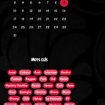
3
4
5
6
7
8
9
10
11
12
13
14
15
16
17
18
19
20
21
22
23
24
25
26
27
28
29
30
31
Mots clés
Local
Culture
Rock
Interview
Electro
Festival
Reggae
Punk
Dub
Metal
Mystery Machine
Roots
House
Funk
Bass
Soul
Ecologie
Histoire
Divers
Blues
Groovy
Chill
Hiphop
La Musicale
Oi!