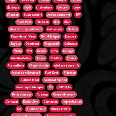
L'Aigle
SUNBURN
Stoner
Politique
Legion
Écologie
Pep61
Littérature
Concert
Jeux
Chanson
Et du bordel !
Action éducative
TFT
Pulse Fest
Émission
Une
Bien
Mais du . . . qu'est bien !
Coloscopie
Nature
Bagnole de l'Orne
Pont-l'Évêque
Ecouves
Bayeux
Domfront
Progressif
Coldwave
Photo
Rnb
Dessin
Livre
Collège
Manifestation
Travail
Théâtre
Études
Formations
Chapelle mele
Ateliers éducatifs
Metal et méchants !
Punk Rock
Rillettes
Culture local
Abstract hip-hop
Rock Psychédélique
BD
LGBTQIA+
De la douceur
Du sang
Rassemblement
Carnaval
Radio Libre
Conneries
Improvisation
Cdl
Summer tour
Studio mobile