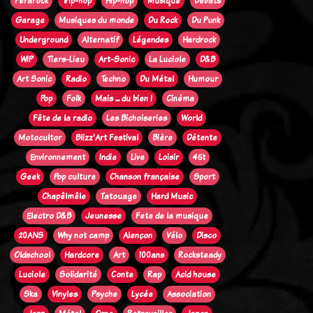
Ferarock
Trip-hop
Hip-hop
Musique
Débats
Garage
Musiques du monde
Du Rock
Du Punk
Underground
Alternatif
Légendes
Hardrock
WIP
Tiers-Lieu
Art-Sonic
La Luciole
D&B
Art Sonic
Radio
Techno
Du Métal
Humour
Pop
Folk
Mais ... du bien !
Cinéma
Fête de la radio
Les Bichoiseries
World
Motocultor
Blizz'Art Festival
Bière
Détente
Environnement
Indie
Live
Loisir
45t
Geek
Pop culture
Chanson française
Sport
Chapêlmêle
Tatouage
Hard Music
Electro D&B
Jeunesse
Fete de la musique
20ANS
Why not camp
Alençon
Vélo
Disco
Oldschool
Hardcore
Art
100ans
Rocksteady
Luciole
Solidarité
Conte
Rap
Acid house
Ska
Vinyles
Psyche
Lycée
Association