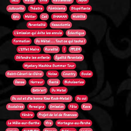
Jazz
Métal
Orne
Retravailler
Japon
Jullouville
Théatre
Féminisme
Stupéfiants
Epic
Métier
Cat
SHAMAN
Mobilité
Parentalité
Vasectomie
L’émission qui évite les ennuis
Éclectique
Formation
Du Métal . . . Tout ce qui tache !
L'Effet Maire
Ruralité
!
PPL819
Défendre les enfants
Égalité Parentale
Mystery Machine Summer Tour
Saint-Céneri-le-Gérei
Noise
Country
Social
Danse
Horreur
Santé
Bichoiseries
Estiv'art
Du Metal
Du cul et d'la bonne Kise Rock-Metal !
Du cul
Scolaires
Perseigne
Emission
Fête
Rave
Vénère
Projet de loi de finances
Le Mêle-sur-Sarthe
Vire
Mortagne-au-Perche