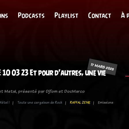
ons
Podcasts
Playlist
Contact
À 
17 MARS 2023
10 03 23 Et pour d'autres, une vie
 et Metal, présenté par DjTom et DocMarco
Métal !
Toute une cargaison de Rock
RAFFAL ZONE
Emissions