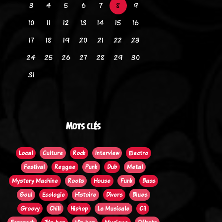
3
4
5
6
7
8
9
10
11
12
13
14
15
16
17
18
19
20
21
22
23
24
25
26
27
28
29
30
31
Mots clés
Local
Culture
Rock
Interview
Electro
Festival
Reggae
Punk
Dub
Metal
Mystery Machine
Roots
House
Funk
Bass
Soul
Ecologie
Histoire
Divers
Blues
Groovy
Chill
Hiphop
La Musicale
Oi!