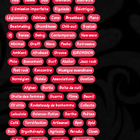
Voix
Basse
Duo
Télévision
Bien-être
L'émission imparfaite
Rigolade
Éléctrique
Légionnaire
Débiles
Cons
Breakbeat
Piano
Beatmaking
Drum&bass
Chill-out
Tropical
Dj
Transe
Swing
Contemporain
New wave
Minimal
Graff
Wave
Pscho
Retrowave
Ambient
Afrobeat
Groove
EUROVISION
Philo
Evenement
Surf
Atelier
Jazz rock
Post rock
Rencontre
Musique scandinave
Norvégien
Poèsie
Associations
Gestion
Afghan
Sortie
Boite de nuit
Droits des femmes
Guerre
Films
Bac+2
Oi! virile
Rocksteady de bonhomme
Collecte
Laluciole
Science-fiction
Sarthe
Poètes
Café
Torréfaction
Artisanat
Bpm
Epid
Soin
Ergothérapie
Agricole
Parodie
Clown