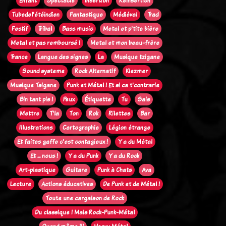
Enfant
Spectacle
Insertion
Réinsertion
Tubedel'étéindien
Fantastique
Médiéval
Trad
Festif
Tribal
Bass music
Metal et p'tite bière
Metal et pas remboursé !
Metal et mon beau-frère
Trance
Langue des signes
La
Musique tzigane
Sound systeme
Rock Alternatif
Klezmer
Musique Tsigane
Punk et Métal ! Et si ca t'contrarie
Bin tant pis !
Peux
Étiquette
Tu
Sais
Mettre
T'la
Ton
Rok
Rilettes
Bar
Illustrations
Cartographie
Légion étrange
Et faites gaffe c'est contagieux !
Y a du Métal
Et ... nous !
Y a du Punk
Y a du Rock
Art-plastique
Guitare
Punk à Chats
Ava
Lecture
Actions éducatives
De Punk et de Métal !
Toute une cargaison de Rock
Du classique ! Mais Rock-Punk-Métal