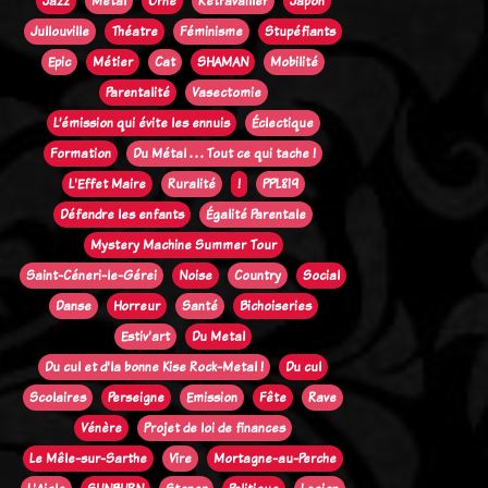
Jazz
Métal
Orne
Retravailler
Japon
Jullouville
Théatre
Féminisme
Stupéfiants
Epic
Métier
Cat
SHAMAN
Mobilité
Parentalité
Vasectomie
L’émission qui évite les ennuis
Éclectique
Formation
Du Métal . . . Tout ce qui tache !
L'Effet Maire
Ruralité
!
PPL819
Défendre les enfants
Égalité Parentale
Mystery Machine Summer Tour
Saint-Céneri-le-Gérei
Noise
Country
Social
Danse
Horreur
Santé
Bichoiseries
Estiv'art
Du Metal
Du cul et d'la bonne Kise Rock-Metal !
Du cul
Scolaires
Perseigne
Emission
Fête
Rave
Vénère
Projet de loi de finances
Le Mêle-sur-Sarthe
Vire
Mortagne-au-Perche