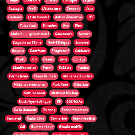
L'Aigle
SUNBURN
Stoner
Politique
Legion
Écologie
Pep61
Littérature
Concert
Jeux
Chanson
Et du bordel !
Action éducative
TFT
Pulse Fest
Émission
Une
Bien
Mais du . . . qu'est bien !
Coloscopie
Nature
Bagnole de l'Orne
Pont-l'Évêque
Ecouves
Bayeux
Domfront
Progressif
Coldwave
Photo
Rnb
Dessin
Livre
Collège
Manifestation
Travail
Théâtre
Études
Formations
Chapelle mele
Ateliers éducatifs
Metal et méchants !
Punk Rock
Rillettes
Culture local
Abstract hip-hop
Rock Psychédélique
BD
LGBTQIA+
De la douceur
Du sang
Rassemblement
Carnaval
Radio Libre
Conneries
Improvisation
Cdl
Summer tour
Studio mobile