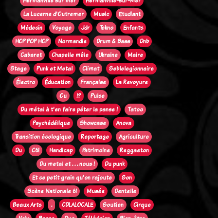
Hermanville sur mer
Hermanville-sur-Mer
La Lucerne d'Outremer
Music
Etudiant
Médecin
Voyage
Jdr
Tekno
Enfants
HOP POP HOP
Normandie
Drum & Bass
Dnb
Cabaret
Chapelle mêle
Ukraine
Maire
Stage
Punk et Metal
Climat
Seblelegionnaire
Électro
Éducation
Française
La Revoyure
Ou
!?
Pulse
Du métal à t'en faire péter la panse !
Tatoo
Psychédélique
Showcase
Anova
Transition écologique
Reportage
Agriculture
Du
C61
Handicap
Patrimoine
Reggaeton
Du metal et . . . nous !
Du punk
Et ce petit grain qu'on rajoute
Son
Scène Nationale 61
Musée
Dentelle
Beaux Arts
.
CDLALOCALE
Soutien
Cirque