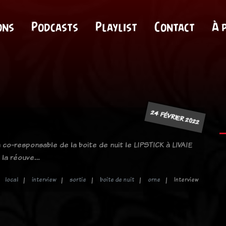
ons
Podcasts
Playlist
Contact
À 
24 FÉVRIER 2022
 co-responsable de la boite de nuit le LIPSTICK à LIVAIE
e la réouve…
local
interview
sortie
boite de nuit
orne
Interview