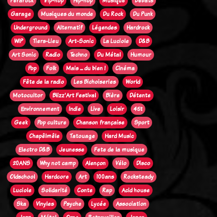
Ferarock
Trip-hop
Hip-hop
Musique
Débats
Garage
Musiques du monde
Du Rock
Du Punk
Underground
Alternatif
Légendes
Hardrock
WIP
Tiers-Lieu
Art-Sonic
La Luciole
D&B
Art Sonic
Radio
Techno
Du Métal
Humour
Pop
Folk
Mais ... du bien !
Cinéma
Fête de la radio
Les Bichoiseries
World
Motocultor
Blizz'Art Festival
Bière
Détente
Environnement
Indie
Live
Loisir
45t
Geek
Pop culture
Chanson française
Sport
Chapêlmêle
Tatouage
Hard Music
Electro D&B
Jeunesse
Fete de la musique
20ANS
Why not camp
Alençon
Vélo
Disco
Oldschool
Hardcore
Art
100ans
Rocksteady
Luciole
Solidarité
Conte
Rap
Acid house
Ska
Vinyles
Psyche
Lycée
Association