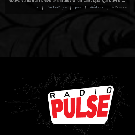
nouveau lieu à l'univers médiéval fantastique qui ouvre …
local
fantastique
jeux
médiéval
Interview