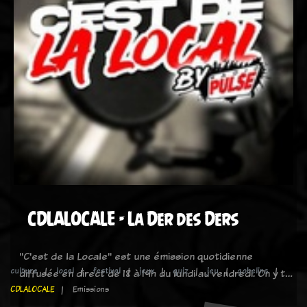
CDLALOCALE - La Der des Ders
"C'est de la Locale" est une émission quotidienne
culture
local
festival
jeux
quiz
jeu
gobelins
diffusée en direct de 18 à 19h du lundi au vendredi. On y t…
CDLALOCALE
Emissions