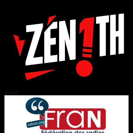
zén!th