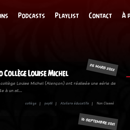
ons
Podcasts
Playlist
Contact
À 
25 MARS 2022
o Collège Louise Michel
collège Louise Michel (Alençon) ont réalisés une série de
ite à un at…
collège
pep61
Ateliers éducatifs
Non Classé
16 SEPTEMBRE 2021