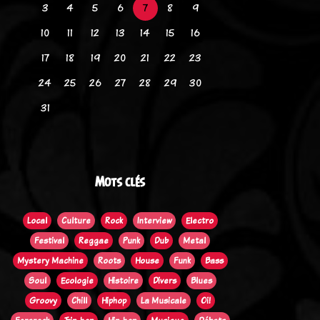
3
4
5
6
7
8
9
10
11
12
13
14
15
16
17
18
19
20
21
22
23
24
25
26
27
28
29
30
31
Mots clés
Local
Culture
Rock
Interview
Electro
Festival
Reggae
Punk
Dub
Metal
Mystery Machine
Roots
House
Funk
Bass
Soul
Ecologie
Histoire
Divers
Blues
Groovy
Chill
Hiphop
La Musicale
Oi!