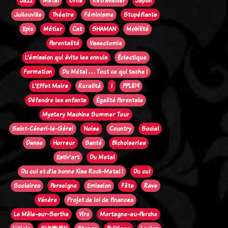
Jazz
Métal
Orne
Retravailler
Japon
Jullouville
Théatre
Féminisme
Stupéfiants
Epic
Métier
Cat
SHAMAN
Mobilité
Parentalité
Vasectomie
L’émission qui évite les ennuis
Éclectique
Formation
Du Métal . . . Tout ce qui tache !
L'Effet Maire
Ruralité
!
PPL819
Défendre les enfants
Égalité Parentale
Mystery Machine Summer Tour
Saint-Céneri-le-Gérei
Noise
Country
Social
Danse
Horreur
Santé
Bichoiseries
Estiv'art
Du Metal
Du cul et d'la bonne Kise Rock-Metal !
Du cul
Scolaires
Perseigne
Emission
Fête
Rave
Vénère
Projet de loi de finances
Le Mêle-sur-Sarthe
Vire
Mortagne-au-Perche