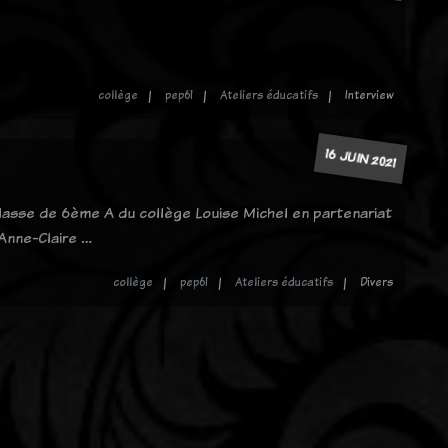
collège
pep61
Ateliers éducatifs
Interview
16 JUIN 2021
classe de 6ème A du collège Louise Michel en partenariat
Anne-Claire …
collège
pep61
Ateliers éducatifs
Divers