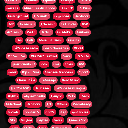
Ferarock
Trip-hop
Hip-hop
Musique
Débats
Garage
Musiques du monde
Du Rock
Du Punk
Underground
Alternatif
Légendes
Hardrock
WIP
Tiers-Lieu
Art-Sonic
La Luciole
D&B
Art Sonic
Radio
Techno
Du Métal
Humour
Pop
Folk
Mais ... du bien !
Cinéma
Fête de la radio
Les Bichoiseries
World
Motocultor
Blizz'Art Festival
Bière
Détente
Environnement
Indie
Live
Loisir
45t
Geek
Pop culture
Chanson française
Sport
Chapêlmêle
Tatouage
Hard Music
Electro D&B
Jeunesse
Fete de la musique
20ANS
Why not camp
Alençon
Vélo
Disco
Oldschool
Hardcore
Art
100ans
Rocksteady
Luciole
Solidarité
Conte
Rap
Acid house
Ska
Vinyles
Psyche
Lycée
Association