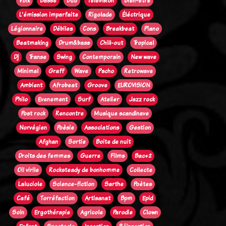
Voix
Basse
Duo
Télévision
Bien-être
L'émission imparfaite
Rigolade
Éléctrique
Légionnaire
Débiles
Cons
Breakbeat
Piano
Beatmaking
Drum&bass
Chill-out
Tropical
Dj
Transe
Swing
Contemporain
New wave
Minimal
Graff
Wave
Pscho
Retrowave
Ambient
Afrobeat
Groove
EUROVISION
Philo
Evenement
Surf
Atelier
Jazz rock
Post rock
Rencontre
Musique scandinave
Norvégien
Poèsie
Associations
Gestion
Afghan
Sortie
Boite de nuit
Droits des femmes
Guerre
Films
Bac+2
Oi! virile
Rocksteady de bonhomme
Collecte
Laluciole
Science-fiction
Sarthe
Poètes
Café
Torréfaction
Artisanat
Bpm
Epid
Soin
Ergothérapie
Agricole
Parodie
Clown