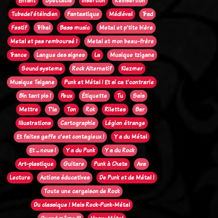
Enfant
Spectacle
Insertion
Réinsertion
Tubedel'étéindien
Fantastique
Médiéval
Trad
Festif
Tribal
Bass music
Metal et p'tite bière
Metal et pas remboursé !
Metal et mon beau-frère
Trance
Langue des signes
La
Musique tzigane
Sound systeme
Rock Alternatif
Klezmer
Musique Tsigane
Punk et Métal ! Et si ca t'contrarie
Bin tant pis !
Peux
Étiquette
Tu
Sais
Mettre
T'la
Ton
Rok
Rilettes
Bar
Illustrations
Cartographie
Légion étrange
Et faites gaffe c'est contagieux !
Y a du Métal
Et ... nous !
Y a du Punk
Y a du Rock
Art-plastique
Guitare
Punk à Chats
Ava
Lecture
Actions éducatives
De Punk et de Métal !
Toute une cargaison de Rock
Du classique ! Mais Rock-Punk-Métal