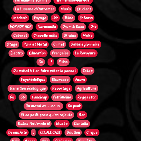
Hermanville sur mer
Hermanville-sur-Mer
La Lucerne d'Outremer
Music
Etudiant
Médecin
Voyage
Jdr
Tekno
Enfants
HOP POP HOP
Normandie
Drum & Bass
Dnb
Cabaret
Chapelle mêle
Ukraine
Maire
Stage
Punk et Metal
Climat
Seblelegionnaire
Électro
Éducation
Française
La Revoyure
Ou
!?
Pulse
Du métal à t'en faire péter la panse !
Tatoo
Psychédélique
Showcase
Anova
Transition écologique
Reportage
Agriculture
Du
C61
Handicap
Patrimoine
Reggaeton
Du metal et . . . nous !
Du punk
Et ce petit grain qu'on rajoute
Son
Scène Nationale 61
Musée
Dentelle
Beaux Arts
.
CDLALOCALE
Soutien
Cirque