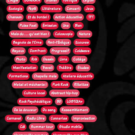
L'Aigle
SUNBURN
Stoner
Politique
Legion
Écologie
Pep61
Littérature
Concert
Jeux
Chanson
Et du bordel !
Action éducative
TFT
Pulse Fest
Émission
Une
Bien
Mais du . . . qu'est bien !
Coloscopie
Nature
Bagnole de l'Orne
Pont-l'Évêque
Ecouves
Bayeux
Domfront
Progressif
Coldwave
Photo
Rnb
Dessin
Livre
Collège
Manifestation
Travail
Théâtre
Études
Formations
Chapelle mele
Ateliers éducatifs
Metal et méchants !
Punk Rock
Rillettes
Culture local
Abstract hip-hop
Rock Psychédélique
BD
LGBTQIA+
De la douceur
Du sang
Rassemblement
Carnaval
Radio Libre
Conneries
Improvisation
Cdl
Summer tour
Studio mobile