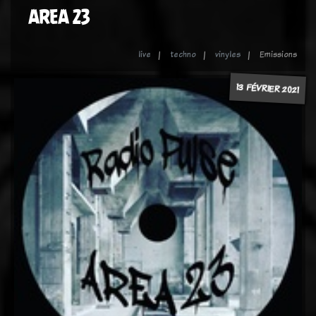
AREA 23
live
techno
vinyles
Emissions
13 FÉVRIER 2021