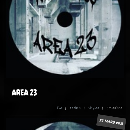
AREA 23
live
techno
vinyles
Emissions
27 MARS 2021