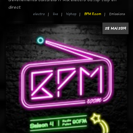
direct
electro
live
hiphop
BPM Room
Emissions
28 MAI 2019