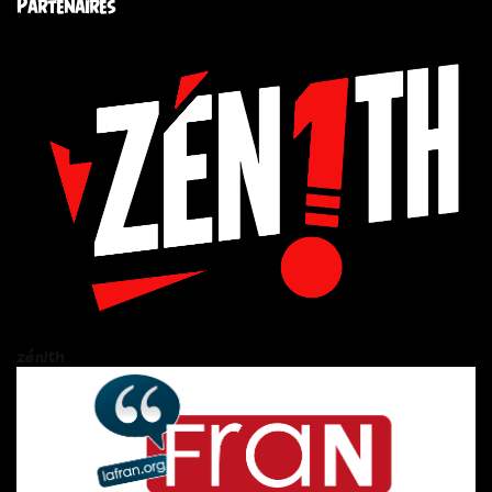
Partenaires
zén!th