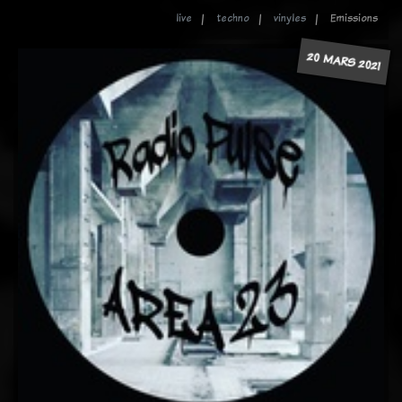
live
techno
vinyles
Emissions
20 MARS 2021