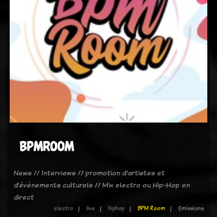
BPMROOM
News // Interviews // promotion d'artistes et
d’événements culturels // Mix electro ou Hip-Hop en
direct
electro
live
hiphop
BPM Room
Emissions