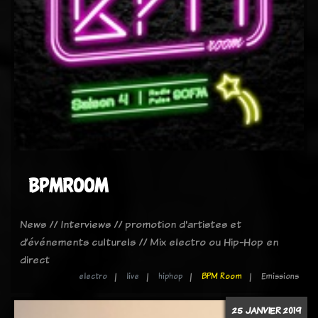
BPMROOM
News // Interviews // promotion d'artistes et
d’événements culturels // Mix electro ou Hip-Hop en
direct
electro
live
hiphop
BPM Room
Emissions
25 JANVIER 2019