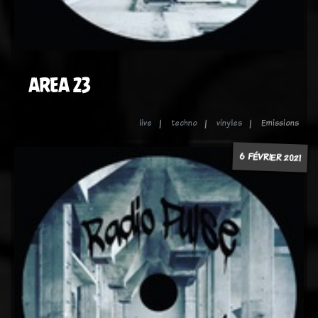
AREA 23
live
techno
vinyles
Emissions
6 FÉVRIER 2021