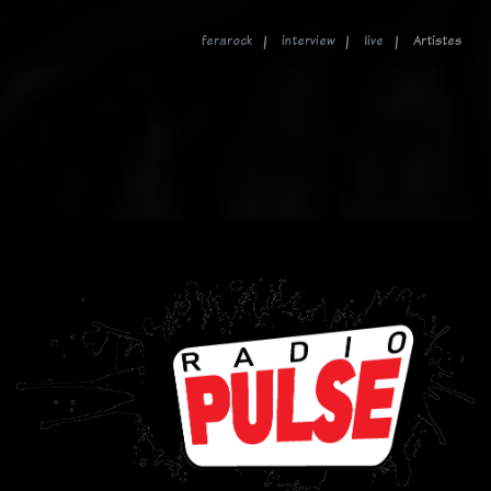
ferarock
interview
live
Artistes