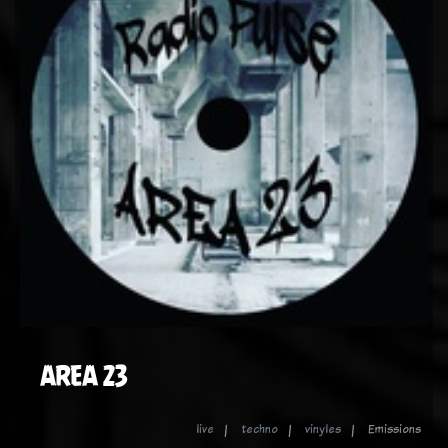
AREA 23
live
techno
vinyles
Emissions