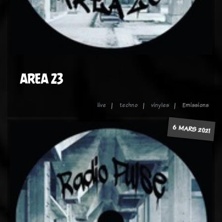
AREA 23
live
techno
vinyles
Emissions
6 MARS 2021