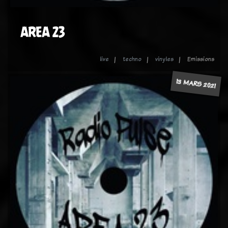
AREA 23
live
techno
vinyles
Emissions
13 MARS 2021