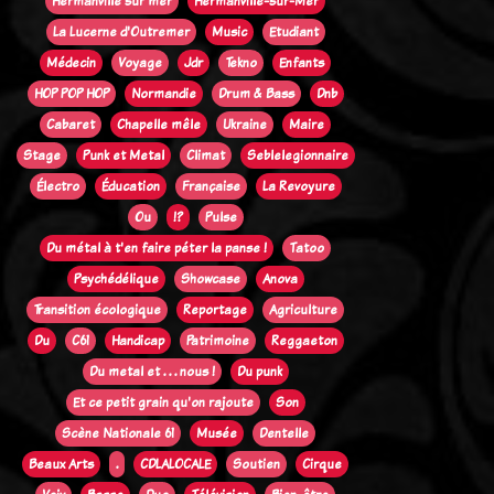
Hermanville sur mer
Hermanville-sur-Mer
La Lucerne d'Outremer
Music
Etudiant
Médecin
Voyage
Jdr
Tekno
Enfants
HOP POP HOP
Normandie
Drum & Bass
Dnb
Cabaret
Chapelle mêle
Ukraine
Maire
Stage
Punk et Metal
Climat
Seblelegionnaire
Électro
Éducation
Française
La Revoyure
Ou
!?
Pulse
Du métal à t'en faire péter la panse !
Tatoo
Psychédélique
Showcase
Anova
Transition écologique
Reportage
Agriculture
Du
C61
Handicap
Patrimoine
Reggaeton
Du metal et . . . nous !
Du punk
Et ce petit grain qu'on rajoute
Son
Scène Nationale 61
Musée
Dentelle
Beaux Arts
.
CDLALOCALE
Soutien
Cirque