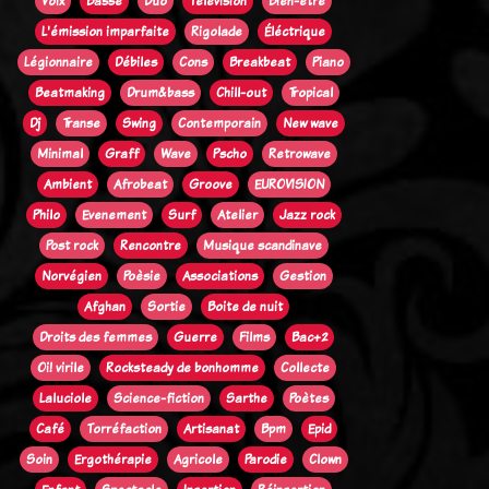
Voix
Basse
Duo
Télévision
Bien-être
L'émission imparfaite
Rigolade
Éléctrique
Légionnaire
Débiles
Cons
Breakbeat
Piano
Beatmaking
Drum&bass
Chill-out
Tropical
Dj
Transe
Swing
Contemporain
New wave
Minimal
Graff
Wave
Pscho
Retrowave
Ambient
Afrobeat
Groove
EUROVISION
Philo
Evenement
Surf
Atelier
Jazz rock
Post rock
Rencontre
Musique scandinave
Norvégien
Poèsie
Associations
Gestion
Afghan
Sortie
Boite de nuit
Droits des femmes
Guerre
Films
Bac+2
Oi! virile
Rocksteady de bonhomme
Collecte
Laluciole
Science-fiction
Sarthe
Poètes
Café
Torréfaction
Artisanat
Bpm
Epid
Soin
Ergothérapie
Agricole
Parodie
Clown