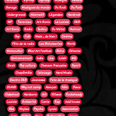
Ferarock
Trip-hop
Hip-hop
Musique
Débats
Garage
Musiques du monde
Du Rock
Du Punk
Underground
Alternatif
Légendes
Hardrock
WIP
Tiers-Lieu
Art-Sonic
La Luciole
D&B
Art Sonic
Radio
Techno
Du Métal
Humour
Pop
Folk
Mais ... du bien !
Cinéma
Fête de la radio
Les Bichoiseries
World
Motocultor
Blizz'Art Festival
Bière
Détente
Environnement
Indie
Live
Loisir
45t
Geek
Pop culture
Chanson française
Sport
Chapêlmêle
Tatouage
Hard Music
Electro D&B
Jeunesse
Fete de la musique
20ANS
Why not camp
Alençon
Vélo
Disco
Oldschool
Hardcore
Art
100ans
Rocksteady
Luciole
Solidarité
Conte
Rap
Acid house
Ska
Vinyles
Psyche
Lycée
Association