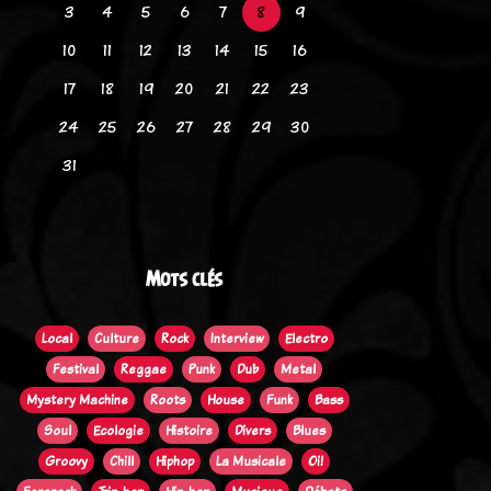
3
4
5
6
7
8
9
10
11
12
13
14
15
16
17
18
19
20
21
22
23
24
25
26
27
28
29
30
31
Mots clés
Local
Culture
Rock
Interview
Electro
Festival
Reggae
Punk
Dub
Metal
Mystery Machine
Roots
House
Funk
Bass
Soul
Ecologie
Histoire
Divers
Blues
Groovy
Chill
Hiphop
La Musicale
Oi!