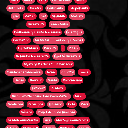
Jazz
Métal
Orne
Retravailler
Japon
Jullouville
Théatre
Féminisme
Stupéfiants
Epic
Métier
Cat
SHAMAN
Mobilité
Parentalité
Vasectomie
L’émission qui évite les ennuis
Éclectique
Formation
Du Métal . . . Tout ce qui tache !
L'Effet Maire
Ruralité
!
PPL819
Défendre les enfants
Égalité Parentale
Mystery Machine Summer Tour
Saint-Céneri-le-Gérei
Noise
Country
Social
Danse
Horreur
Santé
Bichoiseries
Estiv'art
Du Metal
Du cul et d'la bonne Kise Rock-Metal !
Du cul
Scolaires
Perseigne
Emission
Fête
Rave
Vénère
Projet de loi de finances
Le Mêle-sur-Sarthe
Vire
Mortagne-au-Perche