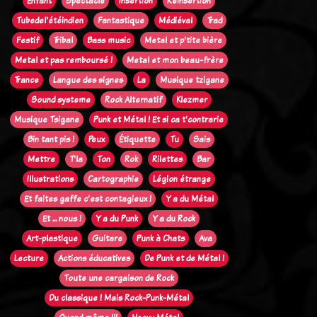
Enfant
Spectacle
Insertion
Réinsertion
Tubedel'étéindien
Fantastique
Médiéval
Trad
Festif
Tribal
Bass music
Metal et p'tite bière
Metal et pas remboursé !
Metal et mon beau-frère
Trance
Langue des signes
La
Musique tzigane
Sound systeme
Rock Alternatif
Klezmer
Musique Tsigane
Punk et Métal ! Et si ca t'contrarie
Bin tant pis !
Peux
Étiquette
Tu
Sais
Mettre
T'la
Ton
Rok
Rilettes
Bar
Illustrations
Cartographie
Légion étrange
Et faites gaffe c'est contagieux !
Y a du Métal
Et ... nous !
Y a du Punk
Y a du Rock
Art-plastique
Guitare
Punk à Chats
Ava
Lecture
Actions éducatives
De Punk et de Métal !
Toute une cargaison de Rock
Du classique ! Mais Rock-Punk-Métal