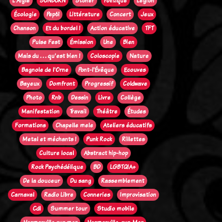
L'Aigle
SUNBURN
Stoner
Politique
Legion
Écologie
Pep61
Littérature
Concert
Jeux
Chanson
Et du bordel !
Action éducative
TFT
Pulse Fest
Émission
Une
Bien
Mais du . . . qu'est bien !
Coloscopie
Nature
Bagnole de l'Orne
Pont-l'Évêque
Ecouves
Bayeux
Domfront
Progressif
Coldwave
Photo
Rnb
Dessin
Livre
Collège
Manifestation
Travail
Théâtre
Études
Formations
Chapelle mele
Ateliers éducatifs
Metal et méchants !
Punk Rock
Rillettes
Culture local
Abstract hip-hop
Rock Psychédélique
BD
LGBTQIA+
De la douceur
Du sang
Rassemblement
Carnaval
Radio Libre
Conneries
Improvisation
Cdl
Summer tour
Studio mobile