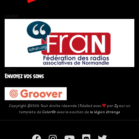
zén!th
FRAN
Envoyez vos sons
Copyright ©
2026 Tout droits réservés | Réalisé avec
par
Zy
sur un
template de
Colorlib
avec le soutien de
la légion étrange