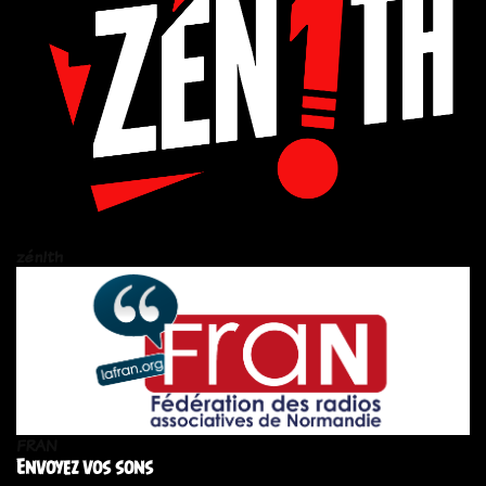
zén!th
FRAN
Envoyez vos sons