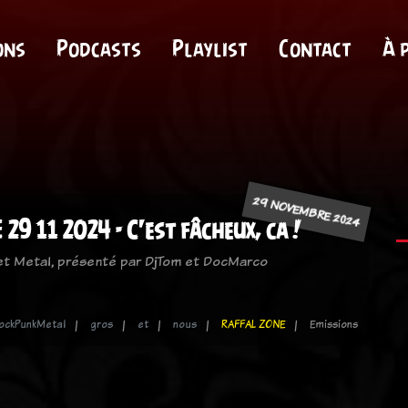
ons
Podcasts
Playlist
Contact
À 
29 NOVEMBRE 2024
29 11 2024 - C'est fâcheux, ca !
 et Metal, présenté par DjTom et DocMarco
ockPunkMetal
gros
et
nous
RAFFAL ZONE
Emissions