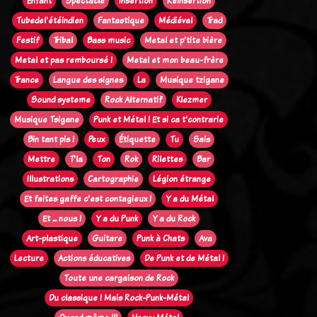
Enfant
Spectacle
Insertion
Réinsertion
Tubedel'étéindien
Fantastique
Médiéval
Trad
Festif
Tribal
Bass music
Metal et p'tite bière
Metal et pas remboursé !
Metal et mon beau-frère
Trance
Langue des signes
La
Musique tzigane
Sound systeme
Rock Alternatif
Klezmer
Musique Tsigane
Punk et Métal ! Et si ca t'contrarie
Bin tant pis !
Peux
Étiquette
Tu
Sais
Mettre
T'la
Ton
Rok
Rilettes
Bar
Illustrations
Cartographie
Légion étrange
Et faites gaffe c'est contagieux !
Y a du Métal
Et ... nous !
Y a du Punk
Y a du Rock
Art-plastique
Guitare
Punk à Chats
Ava
Lecture
Actions éducatives
De Punk et de Métal !
Toute une cargaison de Rock
Du classique ! Mais Rock-Punk-Métal