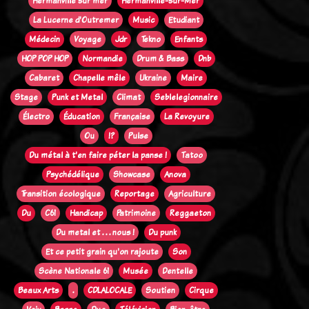
Hermanville sur mer
Hermanville-sur-Mer
La Lucerne d'Outremer
Music
Etudiant
Médecin
Voyage
Jdr
Tekno
Enfants
HOP POP HOP
Normandie
Drum & Bass
Dnb
Cabaret
Chapelle mêle
Ukraine
Maire
Stage
Punk et Metal
Climat
Seblelegionnaire
Électro
Éducation
Française
La Revoyure
Ou
!?
Pulse
Du métal à t'en faire péter la panse !
Tatoo
Psychédélique
Showcase
Anova
Transition écologique
Reportage
Agriculture
Du
C61
Handicap
Patrimoine
Reggaeton
Du metal et . . . nous !
Du punk
Et ce petit grain qu'on rajoute
Son
Scène Nationale 61
Musée
Dentelle
Beaux Arts
.
CDLALOCALE
Soutien
Cirque