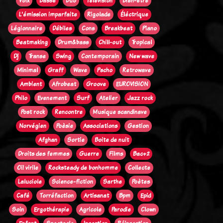
Voix
Basse
Duo
Télévision
Bien-être
L'émission imparfaite
Rigolade
Éléctrique
Légionnaire
Débiles
Cons
Breakbeat
Piano
Beatmaking
Drum&bass
Chill-out
Tropical
Dj
Transe
Swing
Contemporain
New wave
Minimal
Graff
Wave
Pscho
Retrowave
Ambient
Afrobeat
Groove
EUROVISION
Philo
Evenement
Surf
Atelier
Jazz rock
Post rock
Rencontre
Musique scandinave
Norvégien
Poèsie
Associations
Gestion
Afghan
Sortie
Boite de nuit
Droits des femmes
Guerre
Films
Bac+2
Oi! virile
Rocksteady de bonhomme
Collecte
Laluciole
Science-fiction
Sarthe
Poètes
Café
Torréfaction
Artisanat
Bpm
Epid
Soin
Ergothérapie
Agricole
Parodie
Clown