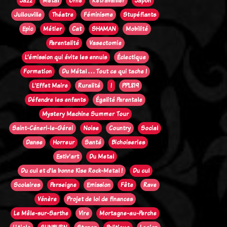
Jazz
Métal
Orne
Retravailler
Japon
Jullouville
Théatre
Féminisme
Stupéfiants
Epic
Métier
Cat
SHAMAN
Mobilité
Parentalité
Vasectomie
L’émission qui évite les ennuis
Éclectique
Formation
Du Métal . . . Tout ce qui tache !
L'Effet Maire
Ruralité
!
PPL819
Défendre les enfants
Égalité Parentale
Mystery Machine Summer Tour
Saint-Céneri-le-Gérei
Noise
Country
Social
Danse
Horreur
Santé
Bichoiseries
Estiv'art
Du Metal
Du cul et d'la bonne Kise Rock-Metal !
Du cul
Scolaires
Perseigne
Emission
Fête
Rave
Vénère
Projet de loi de finances
Le Mêle-sur-Sarthe
Vire
Mortagne-au-Perche