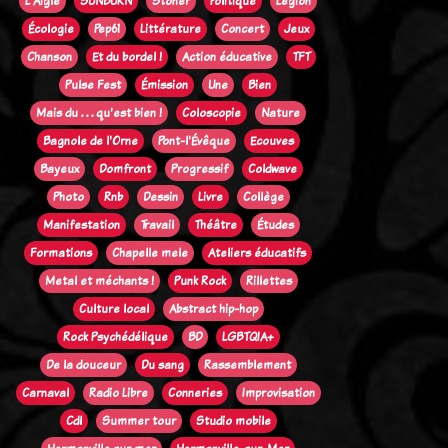
L'Aigle
SUNBURN
Stoner
Politique
Legion
Écologie
Pep61
Littérature
Concert
Jeux
Chanson
Et du bordel !
Action éducative
TFT
Pulse Fest
Émission
Une
Bien
Mais du . . . qu'est bien !
Coloscopie
Nature
Bagnole de l'Orne
Pont-l'Évêque
Ecouves
Bayeux
Domfront
Progressif
Coldwave
Photo
Rnb
Dessin
Livre
Collège
Manifestation
Travail
Théâtre
Études
Formations
Chapelle mele
Ateliers éducatifs
Metal et méchants !
Punk Rock
Rillettes
Culture local
Abstract hip-hop
Rock Psychédélique
BD
LGBTQIA+
De la douceur
Du sang
Rassemblement
Carnaval
Radio Libre
Conneries
Improvisation
Cdl
Summer tour
Studio mobile