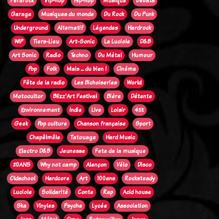
Ferarock
Trip-hop
Hip-hop
Musique
Débats
Garage
Musiques du monde
Du Rock
Du Punk
Underground
Alternatif
Légendes
Hardrock
WIP
Tiers-Lieu
Art-Sonic
La Luciole
D&B
Art Sonic
Radio
Techno
Du Métal
Humour
Pop
Folk
Mais ... du bien !
Cinéma
Fête de la radio
Les Bichoiseries
World
Motocultor
Blizz'Art Festival
Bière
Détente
Environnement
Indie
Live
Loisir
45t
Geek
Pop culture
Chanson française
Sport
Chapêlmêle
Tatouage
Hard Music
Electro D&B
Jeunesse
Fete de la musique
20ANS
Why not camp
Alençon
Vélo
Disco
Oldschool
Hardcore
Art
100ans
Rocksteady
Luciole
Solidarité
Conte
Rap
Acid house
Ska
Vinyles
Psyche
Lycée
Association