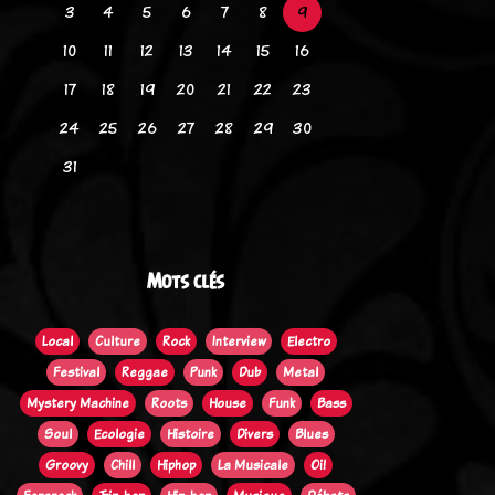
3
4
5
6
7
8
9
10
11
12
13
14
15
16
17
18
19
20
21
22
23
24
25
26
27
28
29
30
31
Mots clés
Local
Culture
Rock
Interview
Electro
Festival
Reggae
Punk
Dub
Metal
Mystery Machine
Roots
House
Funk
Bass
Soul
Ecologie
Histoire
Divers
Blues
Groovy
Chill
Hiphop
La Musicale
Oi!