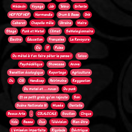
Médecin
Voyage
Jdr
Tekno
Enfants
HOP POP HOP
Normandie
Drum & Bass
Dnb
Cabaret
Chapelle mêle
Ukraine
Maire
Stage
Punk et Metal
Climat
Seblelegionnaire
Électro
Éducation
Française
La Revoyure
Ou
!?
Pulse
Du métal à t'en faire péter la panse !
Tatoo
Psychédélique
Showcase
Anova
Transition écologique
Reportage
Agriculture
Du
C61
Handicap
Patrimoine
Reggaeton
Du metal et . . . nous !
Du punk
Et ce petit grain qu'on rajoute
Son
Scène Nationale 61
Musée
Dentelle
Beaux Arts
.
CDLALOCALE
Soutien
Cirque
Voix
Basse
Duo
Télévision
Bien-être
L'émission imparfaite
Rigolade
Éléctrique