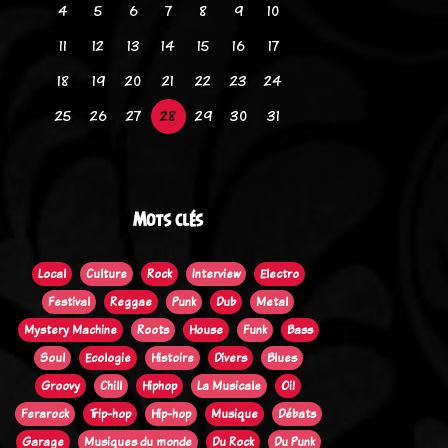
4
5
6
7
8
9
10
11
12
13
14
15
16
17
18
19
20
21
22
23
24
25
26
27
28
29
30
31
Mots clés
Local
Culture
Rock
Interview
Electro
Festival
Reggae
Punk
Dub
Metal
Mystery Machine
Roots
House
Funk
Bass
Soul
Ecologie
Histoire
Divers
Blues
Groovy
Chill
Hiphop
La Musicale
Oi!
Ferarock
Trip-hop
Hip-hop
Musique
Débats
Garage
Musiques du monde
Du Rock
Du Punk