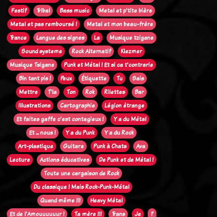
Festif
Tribal
Bass music
Metal et p'tite bière
Metal et pas remboursé !
Metal et mon beau-frère
Trance
Langue des signes
La
Musique tzigane
Sound systeme
Rock Alternatif
Klezmer
Musique Tsigane
Punk et Métal ! Et si ca t'contrarie
Bin tant pis !
Peux
Étiquette
Tu
Sais
Mettre
T'la
Ton
Rok
Rilettes
Bar
Illustrations
Cartographie
Légion étrange
Et faites gaffe c'est contagieux !
Y a du Métal
Et ... nous !
Y a du Punk
Y a du Rock
Art-plastique
Guitare
Punk à Chats
Ava
Lecture
Actions éducatives
De Punk et de Métal !
Toute une cargaison de Rock
Du classique ! Mais Rock-Punk-Métal
Quand même !!!
Heavy Métal
Et de l'Amouuuuuur !
Ta mère !!!
Trans
Je
?