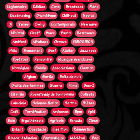
Légionnaire
Débiles
Cons
Breakbeat
Piano
Beatmaking
Drum&bass
Chill-out
Tropical
Dj
Transe
Swing
Contemporain
New wave
Minimal
Graff
Wave
Pscho
Retrowave
Ambient
Afrobeat
Groove
EUROVISION
Philo
Evenement
Surf
Atelier
Jazz rock
Post rock
Rencontre
Musique scandinave
Norvégien
Poèsie
Associations
Gestion
Afghan
Sortie
Boite de nuit
Droits des femmes
Guerre
Films
Bac+2
Oi! virile
Rocksteady de bonhomme
Collecte
Laluciole
Science-fiction
Sarthe
Poètes
Café
Torréfaction
Artisanat
Bpm
Epid
Soin
Ergothérapie
Agricole
Parodie
Clown
Enfant
Spectacle
Insertion
Réinsertion
Tubedel'étéindien
Fantastique
Médiéval
Trad