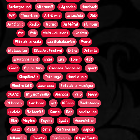
Underground
Alternatif
Légendes
Hardrock
WIP
Tiers-Lieu
Art-Sonic
La Luciole
D&B
Art Sonic
Radio
Techno
Du Métal
Humour
Pop
Folk
Mais ... du bien !
Cinéma
Fête de la radio
Les Bichoiseries
World
Motocultor
Blizz'Art Festival
Bière
Détente
Environnement
Indie
Live
Loisir
45t
Geek
Pop culture
Chanson française
Sport
Chapêlmêle
Tatouage
Hard Music
Electro D&B
Jeunesse
Fete de la musique
20ANS
Why not camp
Alençon
Vélo
Disco
Oldschool
Hardcore
Art
100ans
Rocksteady
Luciole
Solidarité
Conte
Rap
Acid house
Ska
Vinyles
Psyche
Lycée
Association
Jazz
Métal
Orne
Retravailler
Japon
Jullouville
Théatre
Féminisme
Stupéfiants