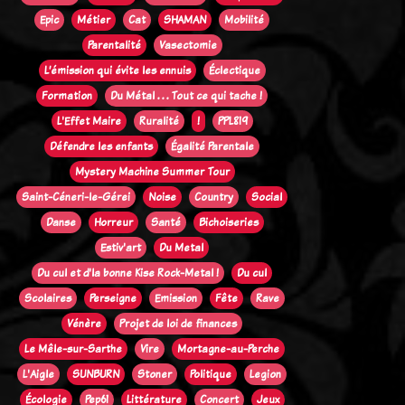
Epic
Métier
Cat
SHAMAN
Mobilité
Parentalité
Vasectomie
L’émission qui évite les ennuis
Éclectique
Formation
Du Métal . . . Tout ce qui tache !
L'Effet Maire
Ruralité
!
PPL819
Défendre les enfants
Égalité Parentale
Mystery Machine Summer Tour
Saint-Céneri-le-Gérei
Noise
Country
Social
Danse
Horreur
Santé
Bichoiseries
Estiv'art
Du Metal
Du cul et d'la bonne Kise Rock-Metal !
Du cul
Scolaires
Perseigne
Emission
Fête
Rave
Vénère
Projet de loi de finances
Le Mêle-sur-Sarthe
Vire
Mortagne-au-Perche
L'Aigle
SUNBURN
Stoner
Politique
Legion
Écologie
Pep61
Littérature
Concert
Jeux