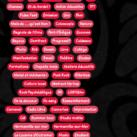
Chanson
Et du bordel !
Action éducative
TFT
Pulse Fest
Émission
Une
Bien
Mais du . . . qu'est bien !
Coloscopie
Nature
Bagnole de l'Orne
Pont-l'Évêque
Ecouves
Bayeux
Domfront
Progressif
Coldwave
Photo
Rnb
Dessin
Livre
Collège
Manifestation
Travail
Théâtre
Études
Formations
Chapelle mele
Ateliers éducatifs
Metal et méchants !
Punk Rock
Rillettes
Culture local
Abstract hip-hop
Rock Psychédélique
BD
LGBTQIA+
De la douceur
Du sang
Rassemblement
Carnaval
Radio Libre
Conneries
Improvisation
Cdl
Summer tour
Studio mobile
Hermanville sur mer
Hermanville-sur-Mer
La Lucerne d'Outremer
Music
Etudiant