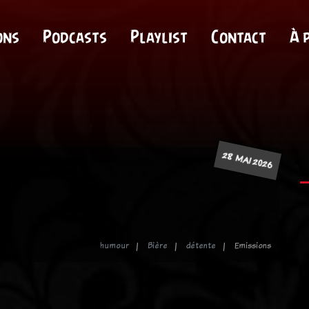
ons
Podcasts
Playlist
Contact
À 
28 MAI 2026
humour
Bière
détente
Emissions