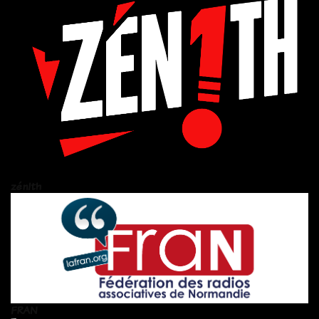
zén!th
FRAN