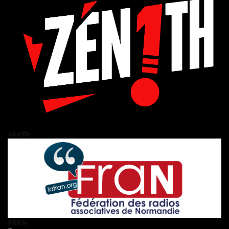
zén!th
FRAN