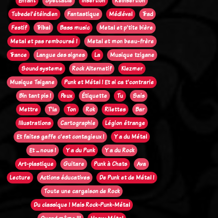
Enfant
Spectacle
Insertion
Réinsertion
Tubedel'étéindien
Fantastique
Médiéval
Trad
Festif
Tribal
Bass music
Metal et p'tite bière
Metal et pas remboursé !
Metal et mon beau-frère
Trance
Langue des signes
La
Musique tzigane
Sound systeme
Rock Alternatif
Klezmer
Musique Tsigane
Punk et Métal ! Et si ca t'contrarie
Bin tant pis !
Peux
Étiquette
Tu
Sais
Mettre
T'la
Ton
Rok
Rilettes
Bar
Illustrations
Cartographie
Légion étrange
Et faites gaffe c'est contagieux !
Y a du Métal
Et ... nous !
Y a du Punk
Y a du Rock
Art-plastique
Guitare
Punk à Chats
Ava
Lecture
Actions éducatives
De Punk et de Métal !
Toute une cargaison de Rock
Du classique ! Mais Rock-Punk-Métal