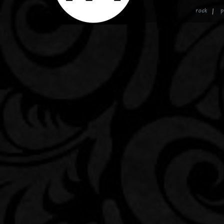
rock
p