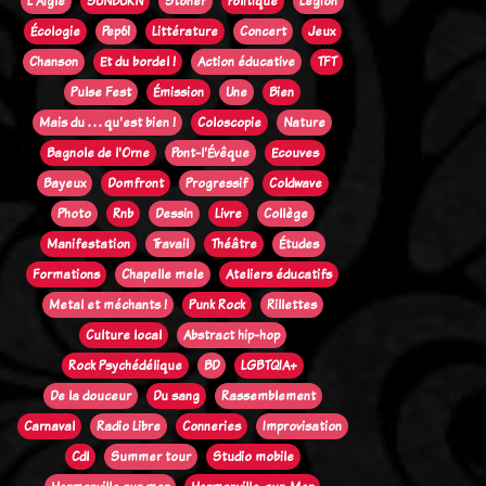
L'Aigle
SUNBURN
Stoner
Politique
Legion
Écologie
Pep61
Littérature
Concert
Jeux
Chanson
Et du bordel !
Action éducative
TFT
Pulse Fest
Émission
Une
Bien
Mais du . . . qu'est bien !
Coloscopie
Nature
Bagnole de l'Orne
Pont-l'Évêque
Ecouves
Bayeux
Domfront
Progressif
Coldwave
Photo
Rnb
Dessin
Livre
Collège
Manifestation
Travail
Théâtre
Études
Formations
Chapelle mele
Ateliers éducatifs
Metal et méchants !
Punk Rock
Rillettes
Culture local
Abstract hip-hop
Rock Psychédélique
BD
LGBTQIA+
De la douceur
Du sang
Rassemblement
Carnaval
Radio Libre
Conneries
Improvisation
Cdl
Summer tour
Studio mobile