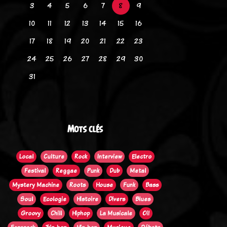
3
4
5
6
7
8
9
10
11
12
13
14
15
16
17
18
19
20
21
22
23
24
25
26
27
28
29
30
31
Mots clés
Local
Culture
Rock
Interview
Electro
Festival
Reggae
Punk
Dub
Metal
Mystery Machine
Roots
House
Funk
Bass
Soul
Ecologie
Histoire
Divers
Blues
Groovy
Chill
Hiphop
La Musicale
Oi!