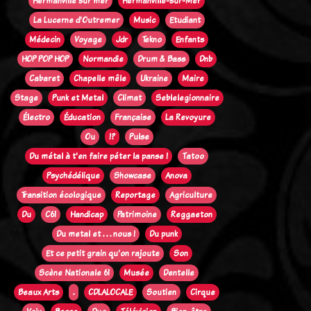
Hermanville sur mer
Hermanville-sur-Mer
La Lucerne d'Outremer
Music
Etudiant
Médecin
Voyage
Jdr
Tekno
Enfants
HOP POP HOP
Normandie
Drum & Bass
Dnb
Cabaret
Chapelle mêle
Ukraine
Maire
Stage
Punk et Metal
Climat
Seblelegionnaire
Électro
Éducation
Française
La Revoyure
Ou
!?
Pulse
Du métal à t'en faire péter la panse !
Tatoo
Psychédélique
Showcase
Anova
Transition écologique
Reportage
Agriculture
Du
C61
Handicap
Patrimoine
Reggaeton
Du metal et . . . nous !
Du punk
Et ce petit grain qu'on rajoute
Son
Scène Nationale 61
Musée
Dentelle
Beaux Arts
.
CDLALOCALE
Soutien
Cirque