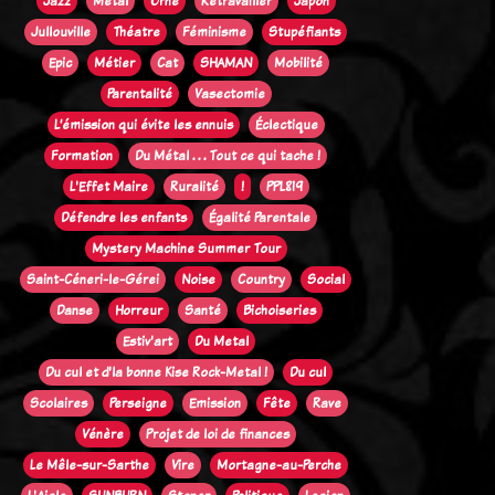
Jazz
Métal
Orne
Retravailler
Japon
Jullouville
Théatre
Féminisme
Stupéfiants
Epic
Métier
Cat
SHAMAN
Mobilité
Parentalité
Vasectomie
L’émission qui évite les ennuis
Éclectique
Formation
Du Métal . . . Tout ce qui tache !
L'Effet Maire
Ruralité
!
PPL819
Défendre les enfants
Égalité Parentale
Mystery Machine Summer Tour
Saint-Céneri-le-Gérei
Noise
Country
Social
Danse
Horreur
Santé
Bichoiseries
Estiv'art
Du Metal
Du cul et d'la bonne Kise Rock-Metal !
Du cul
Scolaires
Perseigne
Emission
Fête
Rave
Vénère
Projet de loi de finances
Le Mêle-sur-Sarthe
Vire
Mortagne-au-Perche