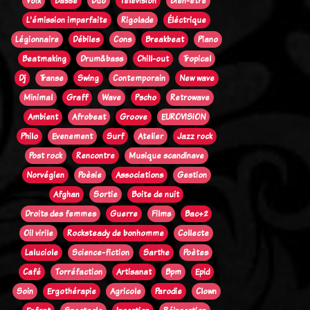
Voix
Basse
Duo
Télévision
Bien-être
L'émission imparfaite
Rigolade
Éléctrique
Légionnaire
Débiles
Cons
Breakbeat
Piano
Beatmaking
Drum&bass
Chill-out
Tropical
Dj
Transe
Swing
Contemporain
New wave
Minimal
Graff
Wave
Pscho
Retrowave
Ambient
Afrobeat
Groove
EUROVISION
Philo
Evenement
Surf
Atelier
Jazz rock
Post rock
Rencontre
Musique scandinave
Norvégien
Poèsie
Associations
Gestion
Afghan
Sortie
Boite de nuit
Droits des femmes
Guerre
Films
Bac+2
Oi! virile
Rocksteady de bonhomme
Collecte
Laluciole
Science-fiction
Sarthe
Poètes
Café
Torréfaction
Artisanat
Bpm
Epid
Soin
Ergothérapie
Agricole
Parodie
Clown