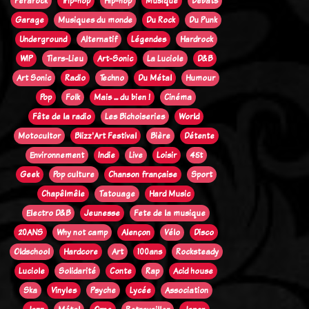
Ferarock
Trip-hop
Hip-hop
Musique
Débats
Garage
Musiques du monde
Du Rock
Du Punk
Underground
Alternatif
Légendes
Hardrock
WIP
Tiers-Lieu
Art-Sonic
La Luciole
D&B
Art Sonic
Radio
Techno
Du Métal
Humour
Pop
Folk
Mais ... du bien !
Cinéma
Fête de la radio
Les Bichoiseries
World
Motocultor
Blizz'Art Festival
Bière
Détente
Environnement
Indie
Live
Loisir
45t
Geek
Pop culture
Chanson française
Sport
Chapêlmêle
Tatouage
Hard Music
Electro D&B
Jeunesse
Fete de la musique
20ANS
Why not camp
Alençon
Vélo
Disco
Oldschool
Hardcore
Art
100ans
Rocksteady
Luciole
Solidarité
Conte
Rap
Acid house
Ska
Vinyles
Psyche
Lycée
Association