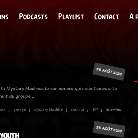
ons
Podcasts
Playlist
Contact
À 
26 AOÛT 2023
 La Mystery Machine, le van sonore qui nous transporte
ûtant du groupe …
unk
garage
Mystery Machine
ruralité
TFT
Interview
26 AOÛT 2023
 youth