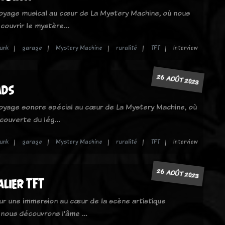
oyage musical au cœur de La Mystery Machine, où nous
couvrir le mystère…
unk
garage
Mystery Machine
ruralité
TFT
Interview
26 AOÛT 2023
ads
oyage sonore spécial au cœur de La Mystery Machine, où
écouverte du lég…
unk
garage
Mystery Machine
ruralité
TFT
Interview
26 AOÛT 2023
alier TFT
ur une immersion au cœur de la scène artistique
 nous découvrons l'âme …