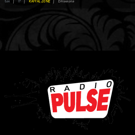
ton
!?
RAFFAL ZONE
Emissions