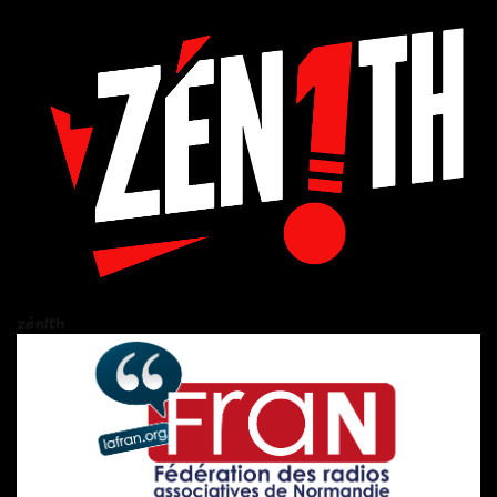
zén!th