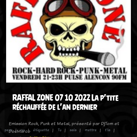
RAFFAL ZONE 07 10 2022 La p'tite
réchauffée de l'an dernier
Emission Rock, Punk et Metal, présenté par DjTom et
peux
ou
étiquette
Tu
sais
mettre
t'la
DocMarco