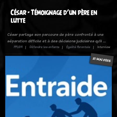
César - Témoignage d’un père en
lutte
César partage son parcours de père confronté à une
séparation difficile et à des décisions judiciaires qu’il …
PPL819
Défendre les enfants
Égalité Parentale
Interview
21 MAI 2025