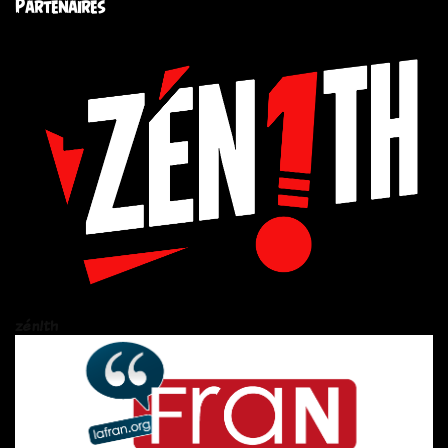
Partenaires
zén!th