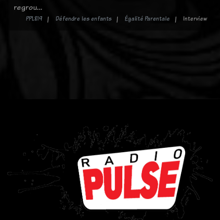
regrou…
PPL819
Défendre les enfants
Égalité Parentale
Interview