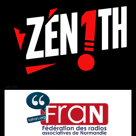
zén!th