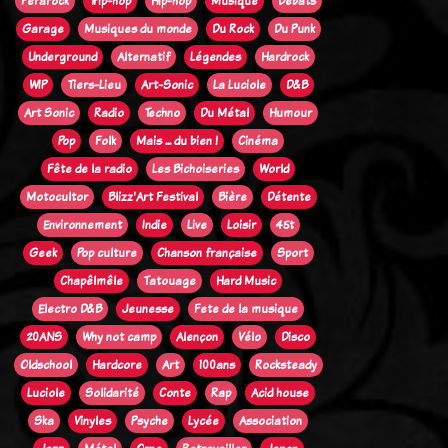
Ferarock
Trip-hop
Hip-hop
Musique
Débats
Garage
Musiques du monde
Du Rock
Du Punk
Underground
Alternatif
Légendes
Hardrock
WIP
Tiers-Lieu
Art-Sonic
La Luciole
D&B
Art Sonic
Radio
Techno
Du Métal
Humour
Pop
Folk
Mais ... du bien !
Cinéma
Fête de la radio
Les Bichoiseries
World
Motocultor
Blizz'Art Festival
Bière
Détente
Environnement
Indie
Live
Loisir
45t
Geek
Pop culture
Chanson française
Sport
Chapêlmêle
Tatouage
Hard Music
Electro D&B
Jeunesse
Fete de la musique
20ANS
Why not camp
Alençon
Vélo
Disco
Oldschool
Hardcore
Art
100ans
Rocksteady
Luciole
Solidarité
Conte
Rap
Acid house
Ska
Vinyles
Psyche
Lycée
Association