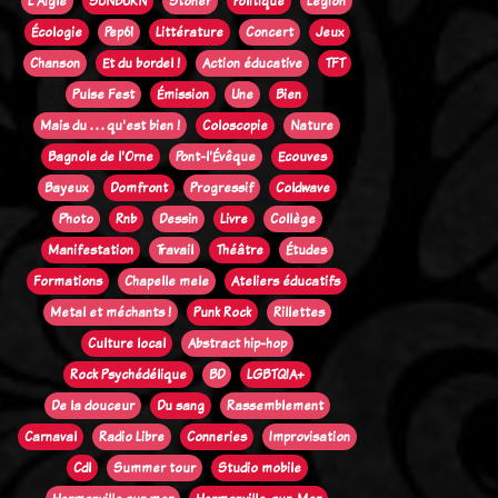
L'Aigle
SUNBURN
Stoner
Politique
Legion
Écologie
Pep61
Littérature
Concert
Jeux
Chanson
Et du bordel !
Action éducative
TFT
Pulse Fest
Émission
Une
Bien
Mais du . . . qu'est bien !
Coloscopie
Nature
Bagnole de l'Orne
Pont-l'Évêque
Ecouves
Bayeux
Domfront
Progressif
Coldwave
Photo
Rnb
Dessin
Livre
Collège
Manifestation
Travail
Théâtre
Études
Formations
Chapelle mele
Ateliers éducatifs
Metal et méchants !
Punk Rock
Rillettes
Culture local
Abstract hip-hop
Rock Psychédélique
BD
LGBTQIA+
De la douceur
Du sang
Rassemblement
Carnaval
Radio Libre
Conneries
Improvisation
Cdl
Summer tour
Studio mobile