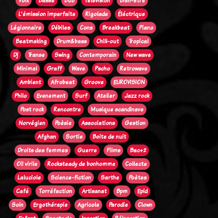
Voix
Basse
Duo
Télévision
Bien-être
L'émission imparfaite
Rigolade
Éléctrique
Légionnaire
Débiles
Cons
Breakbeat
Piano
Beatmaking
Drum&bass
Chill-out
Tropical
Dj
Transe
Swing
Contemporain
New wave
Minimal
Graff
Wave
Pscho
Retrowave
Ambient
Afrobeat
Groove
EUROVISION
Philo
Evenement
Surf
Atelier
Jazz rock
Post rock
Rencontre
Musique scandinave
Norvégien
Poèsie
Associations
Gestion
Afghan
Sortie
Boite de nuit
Droits des femmes
Guerre
Films
Bac+2
Oi! virile
Rocksteady de bonhomme
Collecte
Laluciole
Science-fiction
Sarthe
Poètes
Café
Torréfaction
Artisanat
Bpm
Epid
Soin
Ergothérapie
Agricole
Parodie
Clown