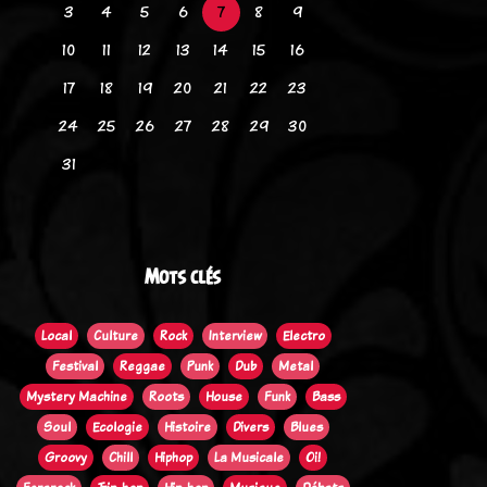
3
4
5
6
7
8
9
10
11
12
13
14
15
16
17
18
19
20
21
22
23
24
25
26
27
28
29
30
31
Mots clés
Local
Culture
Rock
Interview
Electro
Festival
Reggae
Punk
Dub
Metal
Mystery Machine
Roots
House
Funk
Bass
Soul
Ecologie
Histoire
Divers
Blues
Groovy
Chill
Hiphop
La Musicale
Oi!