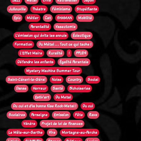
Jazz
Métal
Orne
Retravailler
Japon
Jullouville
Théatre
Féminisme
Stupéfiants
Epic
Métier
Cat
SHAMAN
Mobilité
Parentalité
Vasectomie
L’émission qui évite les ennuis
Éclectique
Formation
Du Métal . . . Tout ce qui tache !
L'Effet Maire
Ruralité
!
PPL819
Défendre les enfants
Égalité Parentale
Mystery Machine Summer Tour
Saint-Céneri-le-Gérei
Noise
Country
Social
Danse
Horreur
Santé
Bichoiseries
Estiv'art
Du Metal
Du cul et d'la bonne Kise Rock-Metal !
Du cul
Scolaires
Perseigne
Emission
Fête
Rave
Vénère
Projet de loi de finances
Le Mêle-sur-Sarthe
Vire
Mortagne-au-Perche