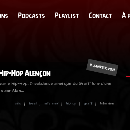
ons
Podcasts
Playlist
Contact
À 
11 JANVIER 2021
Hip-Hop Alençon
parle Hip-Hop, Breakdance ainsi que du Graff' lors d'une
élo sur Alen…
vélo
local
interview
hiphop
graff
Interview