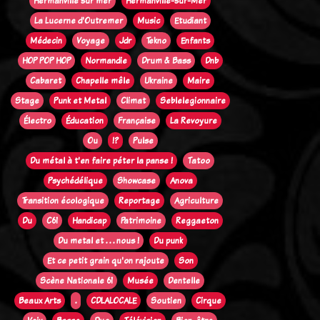
Hermanville sur mer
Hermanville-sur-Mer
La Lucerne d'Outremer
Music
Etudiant
Médecin
Voyage
Jdr
Tekno
Enfants
HOP POP HOP
Normandie
Drum & Bass
Dnb
Cabaret
Chapelle mêle
Ukraine
Maire
Stage
Punk et Metal
Climat
Seblelegionnaire
Électro
Éducation
Française
La Revoyure
Ou
!?
Pulse
Du métal à t'en faire péter la panse !
Tatoo
Psychédélique
Showcase
Anova
Transition écologique
Reportage
Agriculture
Du
C61
Handicap
Patrimoine
Reggaeton
Du metal et . . . nous !
Du punk
Et ce petit grain qu'on rajoute
Son
Scène Nationale 61
Musée
Dentelle
Beaux Arts
.
CDLALOCALE
Soutien
Cirque