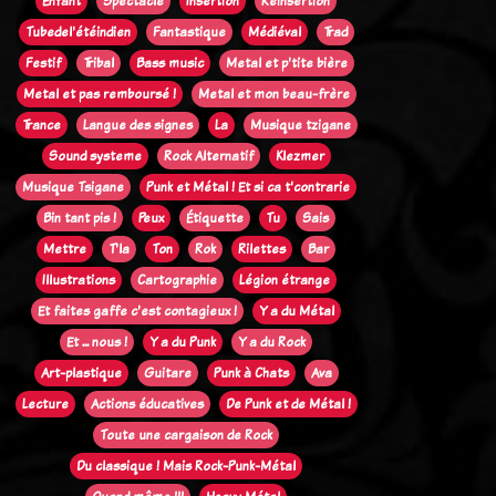
Enfant
Spectacle
Insertion
Réinsertion
Tubedel'étéindien
Fantastique
Médiéval
Trad
Festif
Tribal
Bass music
Metal et p'tite bière
Metal et pas remboursé !
Metal et mon beau-frère
Trance
Langue des signes
La
Musique tzigane
Sound systeme
Rock Alternatif
Klezmer
Musique Tsigane
Punk et Métal ! Et si ca t'contrarie
Bin tant pis !
Peux
Étiquette
Tu
Sais
Mettre
T'la
Ton
Rok
Rilettes
Bar
Illustrations
Cartographie
Légion étrange
Et faites gaffe c'est contagieux !
Y a du Métal
Et ... nous !
Y a du Punk
Y a du Rock
Art-plastique
Guitare
Punk à Chats
Ava
Lecture
Actions éducatives
De Punk et de Métal !
Toute une cargaison de Rock
Du classique ! Mais Rock-Punk-Métal