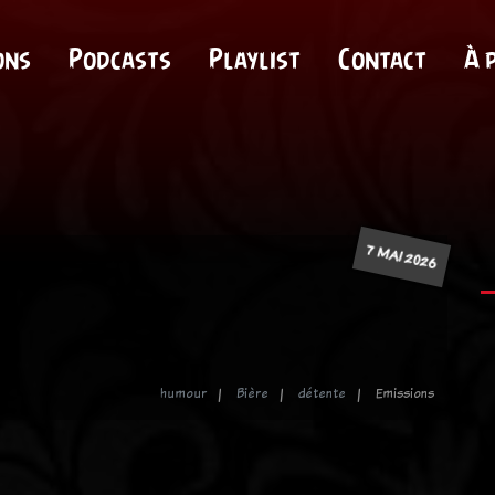
ons
Podcasts
Playlist
Contact
À 
7 MAI 2026
humour
Bière
détente
Emissions