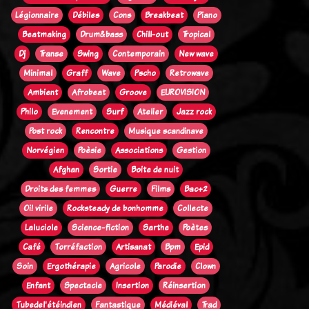
Légionnaire
Débiles
Cons
Breakbeat
Piano
Beatmaking
Drum&bass
Chill-out
Tropical
Dj
Transe
Swing
Contemporain
New wave
Minimal
Graff
Wave
Pscho
Retrowave
Ambient
Afrobeat
Groove
EUROVISION
Philo
Evenement
Surf
Atelier
Jazz rock
Post rock
Rencontre
Musique scandinave
Norvégien
Poèsie
Associations
Gestion
Afghan
Sortie
Boite de nuit
Droits des femmes
Guerre
Films
Bac+2
Oi! virile
Rocksteady de bonhomme
Collecte
Laluciole
Science-fiction
Sarthe
Poètes
Café
Torréfaction
Artisanat
Bpm
Epid
Soin
Ergothérapie
Agricole
Parodie
Clown
Enfant
Spectacle
Insertion
Réinsertion
Tubedel'étéindien
Fantastique
Médiéval
Trad