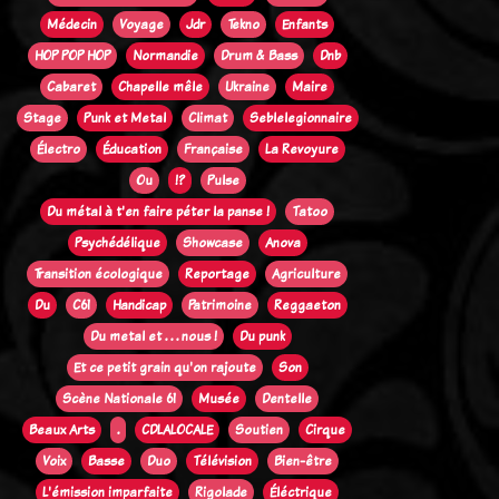
Médecin
Voyage
Jdr
Tekno
Enfants
HOP POP HOP
Normandie
Drum & Bass
Dnb
Cabaret
Chapelle mêle
Ukraine
Maire
Stage
Punk et Metal
Climat
Seblelegionnaire
Électro
Éducation
Française
La Revoyure
Ou
!?
Pulse
Du métal à t'en faire péter la panse !
Tatoo
Psychédélique
Showcase
Anova
Transition écologique
Reportage
Agriculture
Du
C61
Handicap
Patrimoine
Reggaeton
Du metal et . . . nous !
Du punk
Et ce petit grain qu'on rajoute
Son
Scène Nationale 61
Musée
Dentelle
Beaux Arts
.
CDLALOCALE
Soutien
Cirque
Voix
Basse
Duo
Télévision
Bien-être
L'émission imparfaite
Rigolade
Éléctrique