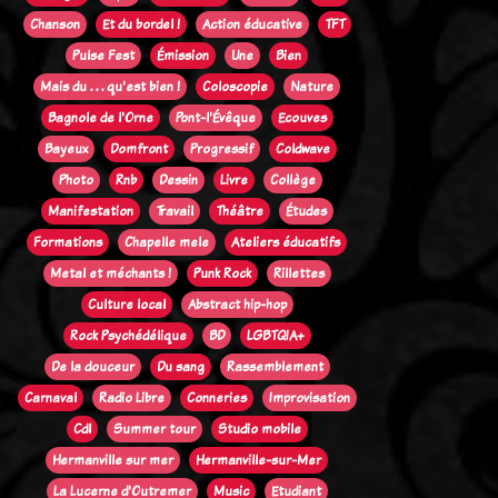
Chanson
Et du bordel !
Action éducative
TFT
Pulse Fest
Émission
Une
Bien
Mais du . . . qu'est bien !
Coloscopie
Nature
Bagnole de l'Orne
Pont-l'Évêque
Ecouves
Bayeux
Domfront
Progressif
Coldwave
Photo
Rnb
Dessin
Livre
Collège
Manifestation
Travail
Théâtre
Études
Formations
Chapelle mele
Ateliers éducatifs
Metal et méchants !
Punk Rock
Rillettes
Culture local
Abstract hip-hop
Rock Psychédélique
BD
LGBTQIA+
De la douceur
Du sang
Rassemblement
Carnaval
Radio Libre
Conneries
Improvisation
Cdl
Summer tour
Studio mobile
Hermanville sur mer
Hermanville-sur-Mer
La Lucerne d'Outremer
Music
Etudiant