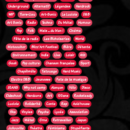
Underground
Alternatif
Légendes
Hardrock
WIP
Tiers-Lieu
Art-Sonic
La Luciole
D&B
Art Sonic
Radio
Techno
Du Métal
Humour
Pop
Folk
Mais ... du bien !
Cinéma
Fête de la radio
Les Bichoiseries
World
Motocultor
Blizz'Art Festival
Bière
Détente
Environnement
Indie
Live
Loisir
45t
Geek
Pop culture
Chanson française
Sport
Chapêlmêle
Tatouage
Hard Music
Electro D&B
Jeunesse
Fete de la musique
20ANS
Why not camp
Alençon
Vélo
Disco
Oldschool
Hardcore
Art
100ans
Rocksteady
Luciole
Solidarité
Conte
Rap
Acid house
Ska
Vinyles
Psyche
Lycée
Association
Jazz
Métal
Orne
Retravailler
Japon
Jullouville
Théatre
Féminisme
Stupéfiants