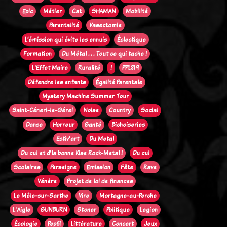
Epic
Métier
Cat
SHAMAN
Mobilité
Parentalité
Vasectomie
L’émission qui évite les ennuis
Éclectique
Formation
Du Métal . . . Tout ce qui tache !
L'Effet Maire
Ruralité
!
PPL819
Défendre les enfants
Égalité Parentale
Mystery Machine Summer Tour
Saint-Céneri-le-Gérei
Noise
Country
Social
Danse
Horreur
Santé
Bichoiseries
Estiv'art
Du Metal
Du cul et d'la bonne Kise Rock-Metal !
Du cul
Scolaires
Perseigne
Emission
Fête
Rave
Vénère
Projet de loi de finances
Le Mêle-sur-Sarthe
Vire
Mortagne-au-Perche
L'Aigle
SUNBURN
Stoner
Politique
Legion
Écologie
Pep61
Littérature
Concert
Jeux