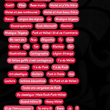
Festif
Tribal
Bass music
Metal et p'tite bière
Metal et pas remboursé !
Metal et mon beau-frère
Trance
Langue des signes
La
Musique tzigane
Sound systeme
Rock Alternatif
Klezmer
Musique Tsigane
Punk et Métal ! Et si ca t'contrarie
Bin tant pis !
Peux
Étiquette
Tu
Sais
Mettre
T'la
Ton
Rok
Rilettes
Bar
Illustrations
Cartographie
Légion étrange
Et faites gaffe c'est contagieux !
Y a du Métal
Et ... nous !
Y a du Punk
Y a du Rock
Art-plastique
Guitare
Punk à Chats
Ava
Lecture
Actions éducatives
De Punk et de Métal !
Toute une cargaison de Rock
Du classique ! Mais Rock-Punk-Métal
Quand même !!!
Heavy Métal
Et de l'Amouuuuuur !
Ta mère !!!
Trans
Je
?