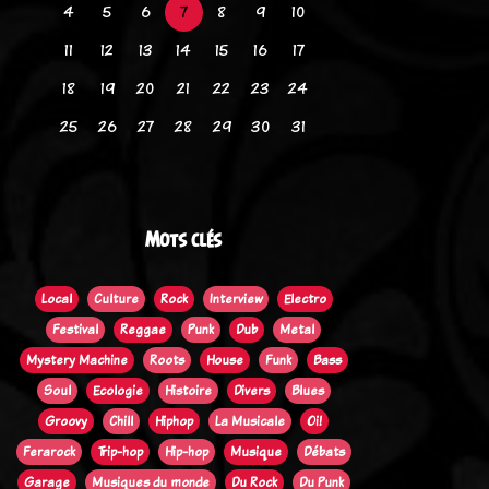
4
5
6
7
8
9
10
11
12
13
14
15
16
17
18
19
20
21
22
23
24
25
26
27
28
29
30
31
Mots clés
Local
Culture
Rock
Interview
Electro
Festival
Reggae
Punk
Dub
Metal
Mystery Machine
Roots
House
Funk
Bass
Soul
Ecologie
Histoire
Divers
Blues
Groovy
Chill
Hiphop
La Musicale
Oi!
Ferarock
Trip-hop
Hip-hop
Musique
Débats
Garage
Musiques du monde
Du Rock
Du Punk