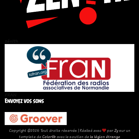
zén!th
FRAN
Envoyez vos sons
Copyright ©
2026 Tout droits réservés | Réalisé avec
par
Zy
sur un
template de
Colorlib
avec le soutien de
la légion étrange