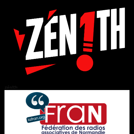
zén!th