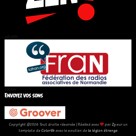
zén!th
FRAN
Envoyez vos sons
Copyright ©
2026 Tout droits réservés | Réalisé avec
par
Zy
sur un
template de
Colorlib
avec le soutien de
la légion étrange