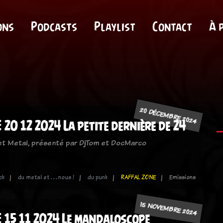
ons
Podcasts
Playlist
Contact
À 
20 DÉCEMBRE 2024
20 12 2024 La petite dernière de 24
 et Metal, présenté par DjTom et DocMarco
ck
du metal et . . . nous !
du punk
RAFFAL ZONE
Emissions
15 NOVEMBRE 2024
 15 11 2024 Le mandaloscope