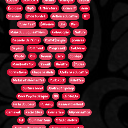
L'Aigle
SUNBURN
Stoner
Politique
Legion
Écologie
Pep61
Littérature
Concert
Jeux
Chanson
Et du bordel !
Action éducative
TFT
Pulse Fest
Émission
Une
Bien
Mais du . . . qu'est bien !
Coloscopie
Nature
Bagnole de l'Orne
Pont-l'Évêque
Ecouves
Bayeux
Domfront
Progressif
Coldwave
Photo
Rnb
Dessin
Livre
Collège
Manifestation
Travail
Théâtre
Études
Formations
Chapelle mele
Ateliers éducatifs
Metal et méchants !
Punk Rock
Rillettes
Culture local
Abstract hip-hop
Rock Psychédélique
BD
LGBTQIA+
De la douceur
Du sang
Rassemblement
Carnaval
Radio Libre
Conneries
Improvisation
Cdl
Summer tour
Studio mobile