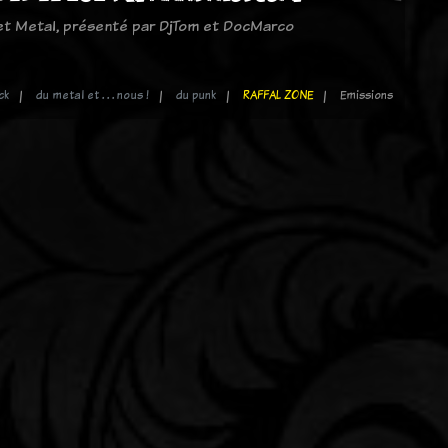
 et Metal, présenté par DjTom et DocMarco
ck
du metal et . . . nous !
du punk
RAFFAL ZONE
Emissions