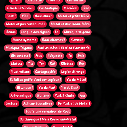
Enfant
Spectacle
Insertion
Réinsertion
Tubedel'étéindien
Fantastique
Médiéval
Trad
Festif
Tribal
Bass music
Metal et p'tite bière
Metal et pas remboursé !
Metal et mon beau-frère
Trance
Langue des signes
La
Musique tzigane
Sound systeme
Rock Alternatif
Klezmer
Musique Tsigane
Punk et Métal ! Et si ca t'contrarie
Bin tant pis !
Peux
Étiquette
Tu
Sais
Mettre
T'la
Ton
Rok
Rilettes
Bar
Illustrations
Cartographie
Légion étrange
Et faites gaffe c'est contagieux !
Y a du Métal
Et ... nous !
Y a du Punk
Y a du Rock
Art-plastique
Guitare
Punk à Chats
Ava
Lecture
Actions éducatives
De Punk et de Métal !
Toute une cargaison de Rock
Du classique ! Mais Rock-Punk-Métal