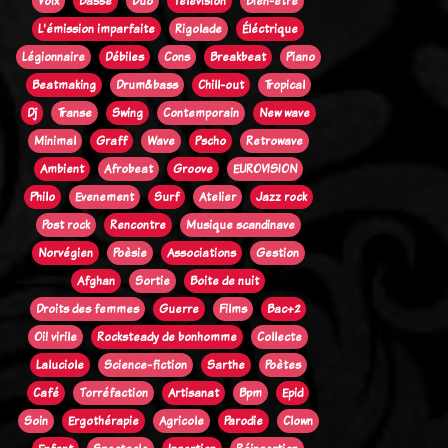
Voix
Basse
Duo
Télévision
Bien-être
L'émission imparfaite
Rigolade
Éléctrique
Légionnaire
Débiles
Cons
Breakbeat
Piano
Beatmaking
Drum&bass
Chill-out
Tropical
Dj
Transe
Swing
Contemporain
New wave
Minimal
Graff
Wave
Pscho
Retrowave
Ambient
Afrobeat
Groove
EUROVISION
Philo
Evenement
Surf
Atelier
Jazz rock
Post rock
Rencontre
Musique scandinave
Norvégien
Poèsie
Associations
Gestion
Afghan
Sortie
Boite de nuit
Droits des femmes
Guerre
Films
Bac+2
Oi! virile
Rocksteady de bonhomme
Collecte
Laluciole
Science-fiction
Sarthe
Poètes
Café
Torréfaction
Artisanat
Bpm
Epid
Soin
Ergothérapie
Agricole
Parodie
Clown