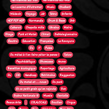
Hermanville sur mer
Hermanville-sur-Mer
La Lucerne d'Outremer
Music
Etudiant
Médecin
Voyage
Jdr
Tekno
Enfants
HOP POP HOP
Normandie
Drum & Bass
Dnb
Cabaret
Chapelle mêle
Ukraine
Maire
Stage
Punk et Metal
Climat
Seblelegionnaire
Électro
Éducation
Française
La Revoyure
Ou
!?
Pulse
Du métal à t'en faire péter la panse !
Tatoo
Psychédélique
Showcase
Anova
Transition écologique
Reportage
Agriculture
Du
C61
Handicap
Patrimoine
Reggaeton
Du metal et . . . nous !
Du punk
Et ce petit grain qu'on rajoute
Son
Scène Nationale 61
Musée
Dentelle
Beaux Arts
.
CDLALOCALE
Soutien
Cirque