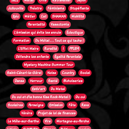
Jazz
Métal
Orne
Retravailler
Japon
Jullouville
Théatre
Féminisme
Stupéfiants
Epic
Métier
Cat
SHAMAN
Mobilité
Parentalité
Vasectomie
L’émission qui évite les ennuis
Éclectique
Formation
Du Métal . . . Tout ce qui tache !
L'Effet Maire
Ruralité
!
PPL819
Défendre les enfants
Égalité Parentale
Mystery Machine Summer Tour
Saint-Céneri-le-Gérei
Noise
Country
Social
Danse
Horreur
Santé
Bichoiseries
Estiv'art
Du Metal
Du cul et d'la bonne Kise Rock-Metal !
Du cul
Scolaires
Perseigne
Emission
Fête
Rave
Vénère
Projet de loi de finances
Le Mêle-sur-Sarthe
Vire
Mortagne-au-Perche