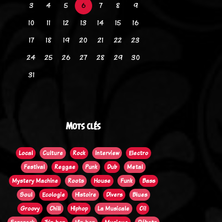
3
4
5
6
7
8
9
10
11
12
13
14
15
16
17
18
19
20
21
22
23
24
25
26
27
28
29
30
31
Mots clés
Local
Culture
Rock
Interview
Electro
Festival
Reggae
Punk
Dub
Metal
Mystery Machine
Roots
House
Funk
Bass
Soul
Ecologie
Histoire
Divers
Blues
Groovy
Chill
Hiphop
La Musicale
Oi!