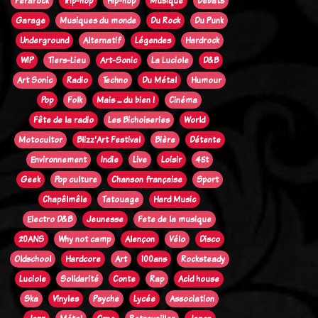
Ferarock
Trip-hop
Hip-hop
Musique
Débats
Garage
Musiques du monde
Du Rock
Du Punk
Underground
Alternatif
Légendes
Hardrock
WIP
Tiers-Lieu
Art-Sonic
La Luciole
D&B
Art Sonic
Radio
Techno
Du Métal
Humour
Pop
Folk
Mais ... du bien !
Cinéma
Fête de la radio
Les Bichoiseries
World
Motocultor
Blizz'Art Festival
Bière
Détente
Environnement
Indie
Live
Loisir
45t
Geek
Pop culture
Chanson française
Sport
Chapêlmêle
Tatouage
Hard Music
Electro D&B
Jeunesse
Fete de la musique
20ANS
Why not camp
Alençon
Vélo
Disco
Oldschool
Hardcore
Art
100ans
Rocksteady
Luciole
Solidarité
Conte
Rap
Acid house
Ska
Vinyles
Psyche
Lycée
Association