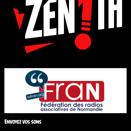
zén!th
FRAN
Envoyez vos sons