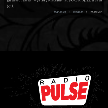
En direct de la "Mystery Machine" au FOKSA BLIZZ à Ciral
(61).
française
chanson
Interview