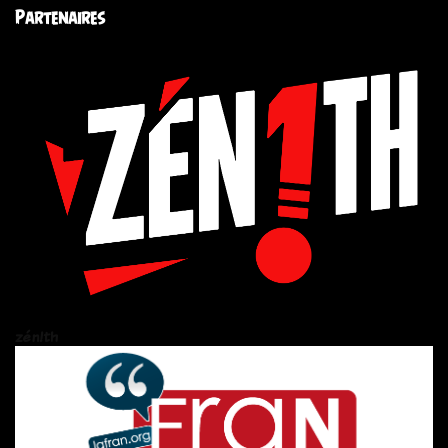
Partenaires
zén!th