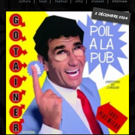
culture
local
festival
orne
chanson
Interview
2 DÉCEMBRE 2024