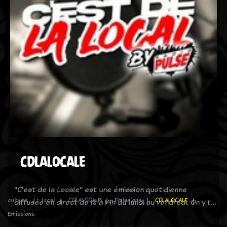
CDLALOCALE
"C'est de la Locale" est une émission quotidienne
culture
local
CDLALOCALE
Emissions
CDLALOCALE
diffusée en direct de 18 à 19h du lundi au vendredi. On y t…
Emissions