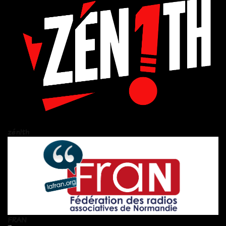
zén!th
FRAN