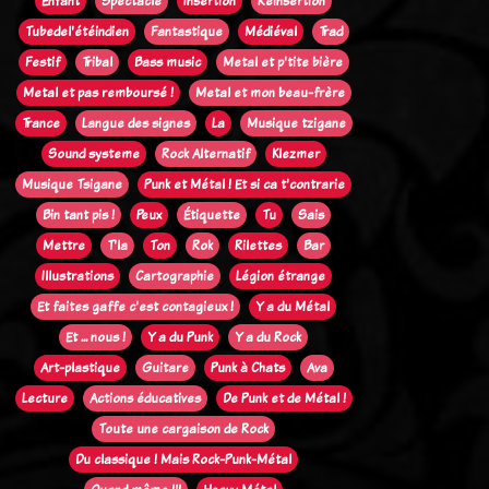
Enfant
Spectacle
Insertion
Réinsertion
Tubedel'étéindien
Fantastique
Médiéval
Trad
Festif
Tribal
Bass music
Metal et p'tite bière
Metal et pas remboursé !
Metal et mon beau-frère
Trance
Langue des signes
La
Musique tzigane
Sound systeme
Rock Alternatif
Klezmer
Musique Tsigane
Punk et Métal ! Et si ca t'contrarie
Bin tant pis !
Peux
Étiquette
Tu
Sais
Mettre
T'la
Ton
Rok
Rilettes
Bar
Illustrations
Cartographie
Légion étrange
Et faites gaffe c'est contagieux !
Y a du Métal
Et ... nous !
Y a du Punk
Y a du Rock
Art-plastique
Guitare
Punk à Chats
Ava
Lecture
Actions éducatives
De Punk et de Métal !
Toute une cargaison de Rock
Du classique ! Mais Rock-Punk-Métal