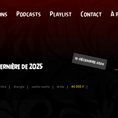
ons
Podcasts
Playlist
Contact
À 
13 DÉCEMBRE 2025
ernière de 2025
ttre
énergie
cache-cache
drole
40 000 V