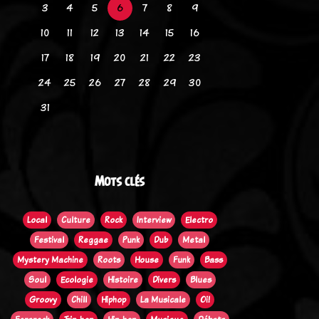
3
4
5
6
7
8
9
10
11
12
13
14
15
16
17
18
19
20
21
22
23
24
25
26
27
28
29
30
31
Mots clés
Local
Culture
Rock
Interview
Electro
Festival
Reggae
Punk
Dub
Metal
Mystery Machine
Roots
House
Funk
Bass
Soul
Ecologie
Histoire
Divers
Blues
Groovy
Chill
Hiphop
La Musicale
Oi!