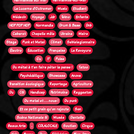
Hermanville sur mer
Hermanville-sur-Mer
La Lucerne d'Outremer
Music
Etudiant
Médecin
Voyage
Jdr
Tekno
Enfants
HOP POP HOP
Normandie
Drum & Bass
Dnb
Cabaret
Chapelle mêle
Ukraine
Maire
Stage
Punk et Metal
Climat
Seblelegionnaire
Électro
Éducation
Française
La Revoyure
Ou
!?
Pulse
Du métal à t'en faire péter la panse !
Tatoo
Psychédélique
Showcase
Anova
Transition écologique
Reportage
Agriculture
Du
C61
Handicap
Patrimoine
Reggaeton
Du metal et . . . nous !
Du punk
Et ce petit grain qu'on rajoute
Son
Scène Nationale 61
Musée
Dentelle
Beaux Arts
.
CDLALOCALE
Soutien
Cirque