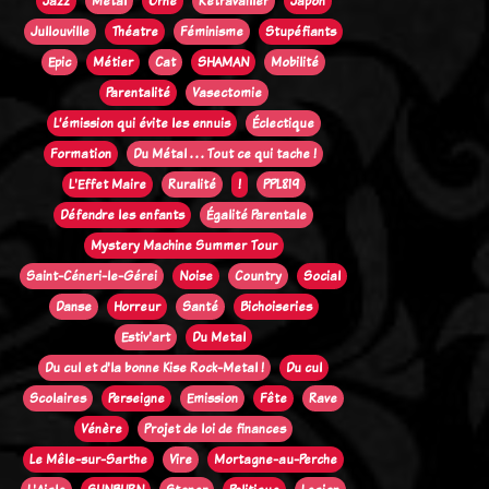
Jazz
Métal
Orne
Retravailler
Japon
Jullouville
Théatre
Féminisme
Stupéfiants
Epic
Métier
Cat
SHAMAN
Mobilité
Parentalité
Vasectomie
L’émission qui évite les ennuis
Éclectique
Formation
Du Métal . . . Tout ce qui tache !
L'Effet Maire
Ruralité
!
PPL819
Défendre les enfants
Égalité Parentale
Mystery Machine Summer Tour
Saint-Céneri-le-Gérei
Noise
Country
Social
Danse
Horreur
Santé
Bichoiseries
Estiv'art
Du Metal
Du cul et d'la bonne Kise Rock-Metal !
Du cul
Scolaires
Perseigne
Emission
Fête
Rave
Vénère
Projet de loi de finances
Le Mêle-sur-Sarthe
Vire
Mortagne-au-Perche