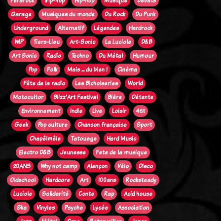
Ferarock
Trip-hop
Hip-hop
Musique
Débats
Garage
Musiques du monde
Du Rock
Du Punk
Underground
Alternatif
Légendes
Hardrock
WIP
Tiers-Lieu
Art-Sonic
La Luciole
D&B
Art Sonic
Radio
Techno
Du Métal
Humour
Pop
Folk
Mais ... du bien !
Cinéma
Fête de la radio
Les Bichoiseries
World
Motocultor
Blizz'Art Festival
Bière
Détente
Environnement
Indie
Live
Loisir
45t
Geek
Pop culture
Chanson française
Sport
Chapêlmêle
Tatouage
Hard Music
Electro D&B
Jeunesse
Fete de la musique
20ANS
Why not camp
Alençon
Vélo
Disco
Oldschool
Hardcore
Art
100ans
Rocksteady
Luciole
Solidarité
Conte
Rap
Acid house
Ska
Vinyles
Psyche
Lycée
Association