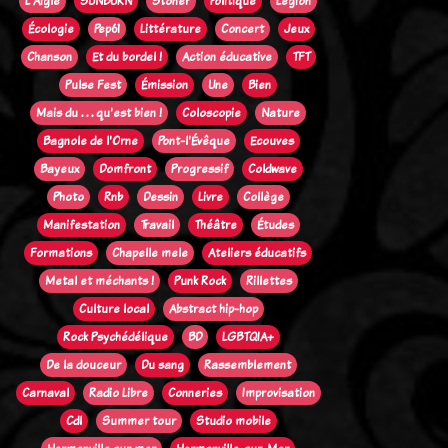
L'Aigle
SUNBURN
Stoner
Politique
Legion
Écologie
Pep61
Littérature
Concert
Jeux
Chanson
Et du bordel !
Action éducative
TFT
Pulse Fest
Émission
Une
Bien
Mais du . . . qu'est bien !
Coloscopie
Nature
Bagnole de l'Orne
Pont-l'Évêque
Ecouves
Bayeux
Domfront
Progressif
Coldwave
Photo
Rnb
Dessin
Livre
Collège
Manifestation
Travail
Théâtre
Études
Formations
Chapelle mele
Ateliers éducatifs
Metal et méchants !
Punk Rock
Rillettes
Culture local
Abstract hip-hop
Rock Psychédélique
BD
LGBTQIA+
De la douceur
Du sang
Rassemblement
Carnaval
Radio Libre
Conneries
Improvisation
Cdl
Summer tour
Studio mobile