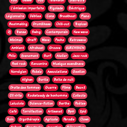
Voix
Basse
Duo
Télévision
Bien-être
L'émission imparfaite
Rigolade
Éléctrique
Légionnaire
Débiles
Cons
Breakbeat
Piano
Beatmaking
Drum&bass
Chill-out
Tropical
Dj
Transe
Swing
Contemporain
New wave
Minimal
Graff
Wave
Pscho
Retrowave
Ambient
Afrobeat
Groove
EUROVISION
Philo
Evenement
Surf
Atelier
Jazz rock
Post rock
Rencontre
Musique scandinave
Norvégien
Poèsie
Associations
Gestion
Afghan
Sortie
Boite de nuit
Droits des femmes
Guerre
Films
Bac+2
Oi! virile
Rocksteady de bonhomme
Collecte
Laluciole
Science-fiction
Sarthe
Poètes
Café
Torréfaction
Artisanat
Bpm
Epid
Soin
Ergothérapie
Agricole
Parodie
Clown