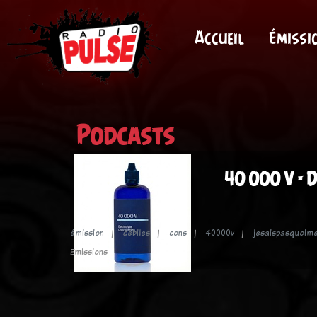
Accueil
Émissi
Podcasts
40 000 V - D
émission
débiles
cons
40000v
jesaispasquoime
Emissions