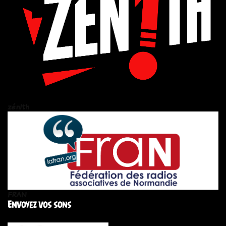
zén!th
FRAN
Envoyez vos sons