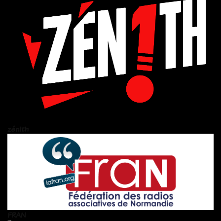
zén!th
FRAN