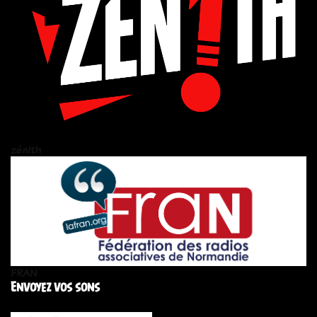
zén!th
FRAN
Envoyez vos sons