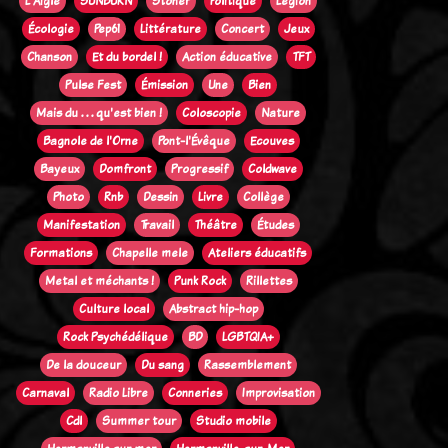
L'Aigle
SUNBURN
Stoner
Politique
Legion
Écologie
Pep61
Littérature
Concert
Jeux
Chanson
Et du bordel !
Action éducative
TFT
Pulse Fest
Émission
Une
Bien
Mais du . . . qu'est bien !
Coloscopie
Nature
Bagnole de l'Orne
Pont-l'Évêque
Ecouves
Bayeux
Domfront
Progressif
Coldwave
Photo
Rnb
Dessin
Livre
Collège
Manifestation
Travail
Théâtre
Études
Formations
Chapelle mele
Ateliers éducatifs
Metal et méchants !
Punk Rock
Rillettes
Culture local
Abstract hip-hop
Rock Psychédélique
BD
LGBTQIA+
De la douceur
Du sang
Rassemblement
Carnaval
Radio Libre
Conneries
Improvisation
Cdl
Summer tour
Studio mobile