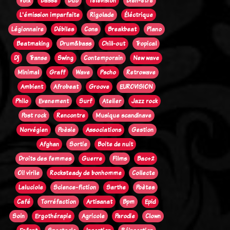
Voix
Basse
Duo
Télévision
Bien-être
L'émission imparfaite
Rigolade
Éléctrique
Légionnaire
Débiles
Cons
Breakbeat
Piano
Beatmaking
Drum&bass
Chill-out
Tropical
Dj
Transe
Swing
Contemporain
New wave
Minimal
Graff
Wave
Pscho
Retrowave
Ambient
Afrobeat
Groove
EUROVISION
Philo
Evenement
Surf
Atelier
Jazz rock
Post rock
Rencontre
Musique scandinave
Norvégien
Poèsie
Associations
Gestion
Afghan
Sortie
Boite de nuit
Droits des femmes
Guerre
Films
Bac+2
Oi! virile
Rocksteady de bonhomme
Collecte
Laluciole
Science-fiction
Sarthe
Poètes
Café
Torréfaction
Artisanat
Bpm
Epid
Soin
Ergothérapie
Agricole
Parodie
Clown