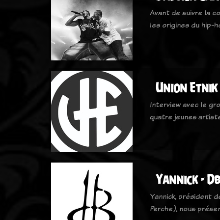
Avant de suivre la c
les origines du hip-h
Union Etnik
Interview avec le gr
quatre jeunes artis
Yannick - Db
Yannick, président d
Perche), nous présen