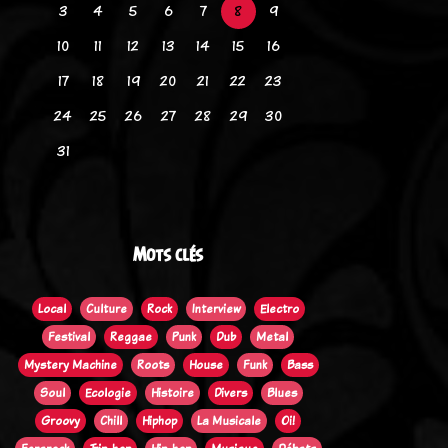
3
4
5
6
7
8
9
10
11
12
13
14
15
16
17
18
19
20
21
22
23
24
25
26
27
28
29
30
31
Mots clés
Local
Culture
Rock
Interview
Electro
Festival
Reggae
Punk
Dub
Metal
Mystery Machine
Roots
House
Funk
Bass
Soul
Ecologie
Histoire
Divers
Blues
Groovy
Chill
Hiphop
La Musicale
Oi!