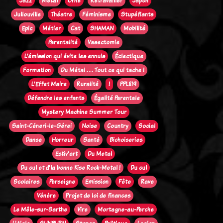
Jazz
Métal
Orne
Retravailler
Japon
Jullouville
Théatre
Féminisme
Stupéfiants
Epic
Métier
Cat
SHAMAN
Mobilité
Parentalité
Vasectomie
L’émission qui évite les ennuis
Éclectique
Formation
Du Métal . . . Tout ce qui tache !
L'Effet Maire
Ruralité
!
PPL819
Défendre les enfants
Égalité Parentale
Mystery Machine Summer Tour
Saint-Céneri-le-Gérei
Noise
Country
Social
Danse
Horreur
Santé
Bichoiseries
Estiv'art
Du Metal
Du cul et d'la bonne Kise Rock-Metal !
Du cul
Scolaires
Perseigne
Emission
Fête
Rave
Vénère
Projet de loi de finances
Le Mêle-sur-Sarthe
Vire
Mortagne-au-Perche