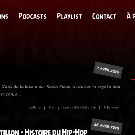
ons
Podcasts
Playlist
Contact
À 
7 AVRIL 2026
C’est de la locale sur Radio Pulse, direction la crypte des
lençon, a…
culture
Rap
Les petits châtelets
Interview
28 AVRIL 2025
illon - Histoire du Hip-Hop