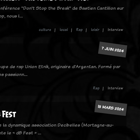
onférence "Don't Stop the Break" de Bastien Cantillon sur
op, nous l…
culture
local
Rap
loisir
Interview
7 JUIN 2024
oupe de rap Union Etnik, originaire d'Argentan. Formé par
tes passionn…
Rap
Interview
13 MARS 2024
 Fest
e la dynamique association Decibelles (Mortagne-au-
te le « dB Fest » …