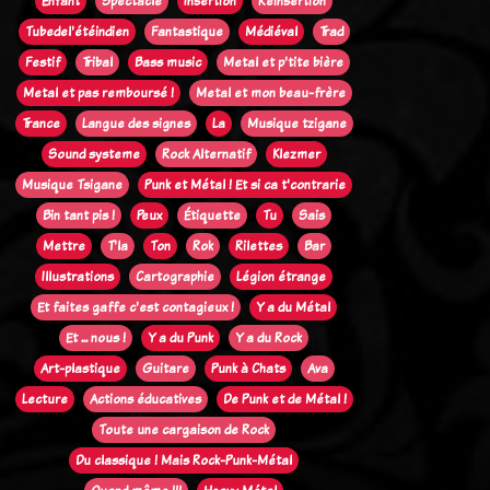
Enfant
Spectacle
Insertion
Réinsertion
Tubedel'étéindien
Fantastique
Médiéval
Trad
Festif
Tribal
Bass music
Metal et p'tite bière
Metal et pas remboursé !
Metal et mon beau-frère
Trance
Langue des signes
La
Musique tzigane
Sound systeme
Rock Alternatif
Klezmer
Musique Tsigane
Punk et Métal ! Et si ca t'contrarie
Bin tant pis !
Peux
Étiquette
Tu
Sais
Mettre
T'la
Ton
Rok
Rilettes
Bar
Illustrations
Cartographie
Légion étrange
Et faites gaffe c'est contagieux !
Y a du Métal
Et ... nous !
Y a du Punk
Y a du Rock
Art-plastique
Guitare
Punk à Chats
Ava
Lecture
Actions éducatives
De Punk et de Métal !
Toute une cargaison de Rock
Du classique ! Mais Rock-Punk-Métal