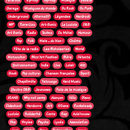
Ferarock
Trip-hop
Hip-hop
Musique
Débats
Garage
Musiques du monde
Du Rock
Du Punk
Underground
Alternatif
Légendes
Hardrock
WIP
Tiers-Lieu
Art-Sonic
La Luciole
D&B
Art Sonic
Radio
Techno
Du Métal
Humour
Pop
Folk
Mais ... du bien !
Cinéma
Fête de la radio
Les Bichoiseries
World
Motocultor
Blizz'Art Festival
Bière
Détente
Environnement
Indie
Live
Loisir
45t
Geek
Pop culture
Chanson française
Sport
Chapêlmêle
Tatouage
Hard Music
Electro D&B
Jeunesse
Fete de la musique
20ANS
Why not camp
Alençon
Vélo
Disco
Oldschool
Hardcore
Art
100ans
Rocksteady
Luciole
Solidarité
Conte
Rap
Acid house
Ska
Vinyles
Psyche
Lycée
Association