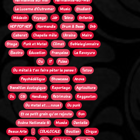
Hermanville sur mer
Hermanville-sur-Mer
La Lucerne d'Outremer
Music
Etudiant
Médecin
Voyage
Jdr
Tekno
Enfants
HOP POP HOP
Normandie
Drum & Bass
Dnb
Cabaret
Chapelle mêle
Ukraine
Maire
Stage
Punk et Metal
Climat
Seblelegionnaire
Électro
Éducation
Française
La Revoyure
Ou
!?
Pulse
Du métal à t'en faire péter la panse !
Tatoo
Psychédélique
Showcase
Anova
Transition écologique
Reportage
Agriculture
Du
C61
Handicap
Patrimoine
Reggaeton
Du metal et . . . nous !
Du punk
Et ce petit grain qu'on rajoute
Son
Scène Nationale 61
Musée
Dentelle
Beaux Arts
.
CDLALOCALE
Soutien
Cirque