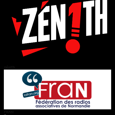
zén!th
FRAN