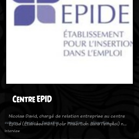
Centre EPID
Nicolas David, chargé de relation entreprise au centre
culture
local
formation
insertion
réinsertion
Epide (Établissement pour l'insertion dans l'emploi) n…
Interview