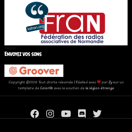
FRAN
Envoyez vos sons
Copyright ©
2026 Tout droits réservés | Réalisé avec
par
Zy
sur un
template de
Colorlib
avec le soutien de
la légion étrange