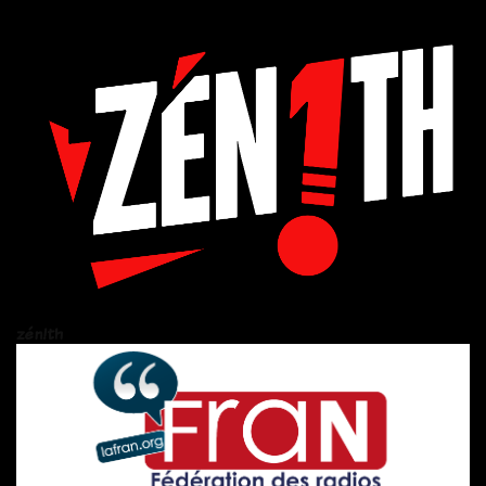
zén!th