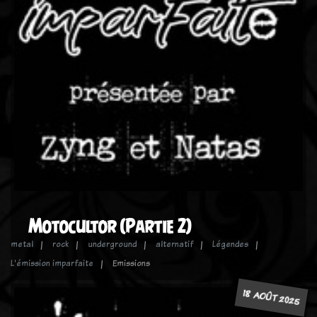
Motocultor (Partie 2)
metal
rock
underground
alternatif
Légendes
L'émission imparfaite
Emissions
18 AOÛT 2025