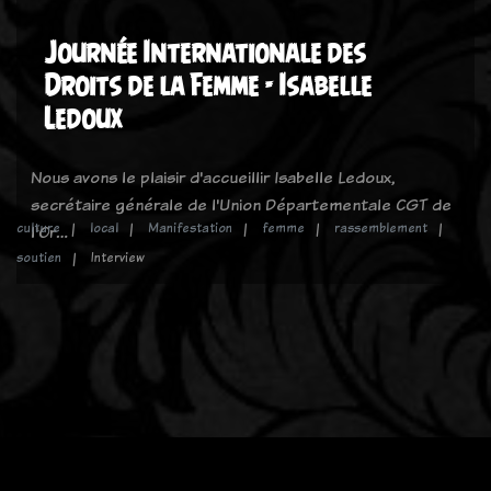
Journée Internationale des
Droits de la Femme - Isabelle
Ledoux
Nous avons le plaisir d'accueillir Isabelle Ledoux,
secrétaire générale de l'Union Départementale CGT de
culture
local
Manifestation
femme
rassemblement
l'Or…
soutien
Interview