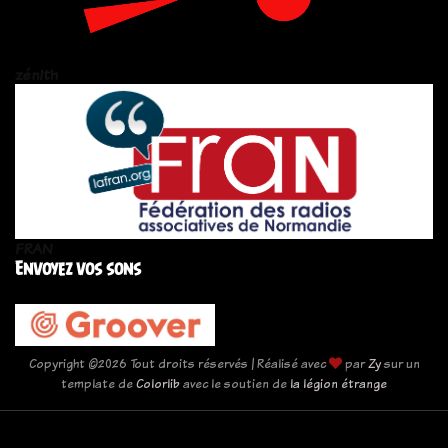
zén!th
FRAN
Envoyez vos sons
Copyright ©
2026 Tout droits réservés | Réalisé avec
par
Zy
sur un
template de
Colorlib
avec le soutien de
la légion étrange