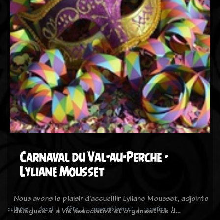
Carnaval du Val-au-Perche -
Lyliane Mousset
Nous avons le plaisir d'accueillir Lyliane Mousset, adjointe
culture
local
fête
rassemblement
soutien
déléguée à la Vie associative et organisatrice d…