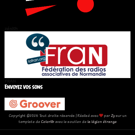
zén!th
FRAN
Envoyez vos sons
Copyright ©
2026 Tout droits réservés | Réalisé avec
par
Zy
sur un
template de
Colorlib
avec le soutien de
la légion étrange