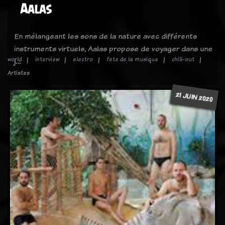
Aalas
En mélangeant les sons de la nature avec différents
instruments virtuels, Aalas propose de voyager dans une
world
interview
electro
fete de la musique
chill-out
j…
Artistes
21 JUIN 2020