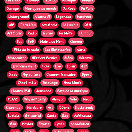
Ferarock
Trip-hop
Hip-hop
Musique
Débats
Garage
Musiques du monde
Du Rock
Du Punk
Underground
Alternatif
Légendes
Hardrock
WIP
Tiers-Lieu
Art-Sonic
La Luciole
D&B
Art Sonic
Radio
Techno
Du Métal
Humour
Pop
Folk
Mais ... du bien !
Cinéma
Fête de la radio
Les Bichoiseries
World
Motocultor
Blizz'Art Festival
Bière
Détente
Environnement
Indie
Live
Loisir
45t
Geek
Pop culture
Chanson française
Sport
Chapêlmêle
Tatouage
Hard Music
Electro D&B
Jeunesse
Fete de la musique
20ANS
Why not camp
Alençon
Vélo
Disco
Oldschool
Hardcore
Art
100ans
Rocksteady
Luciole
Solidarité
Conte
Rap
Acid house
Ska
Vinyles
Psyche
Lycée
Association