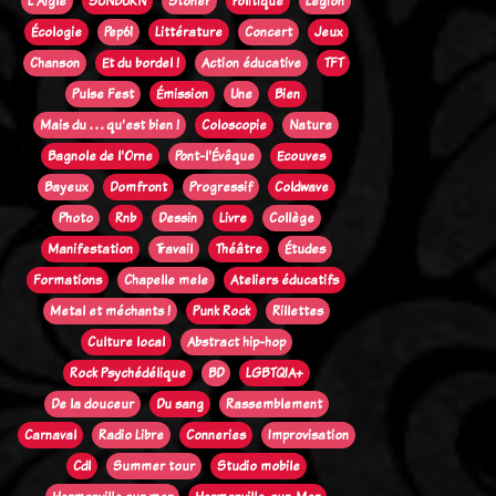
L'Aigle
SUNBURN
Stoner
Politique
Legion
Écologie
Pep61
Littérature
Concert
Jeux
Chanson
Et du bordel !
Action éducative
TFT
Pulse Fest
Émission
Une
Bien
Mais du . . . qu'est bien !
Coloscopie
Nature
Bagnole de l'Orne
Pont-l'Évêque
Ecouves
Bayeux
Domfront
Progressif
Coldwave
Photo
Rnb
Dessin
Livre
Collège
Manifestation
Travail
Théâtre
Études
Formations
Chapelle mele
Ateliers éducatifs
Metal et méchants !
Punk Rock
Rillettes
Culture local
Abstract hip-hop
Rock Psychédélique
BD
LGBTQIA+
De la douceur
Du sang
Rassemblement
Carnaval
Radio Libre
Conneries
Improvisation
Cdl
Summer tour
Studio mobile