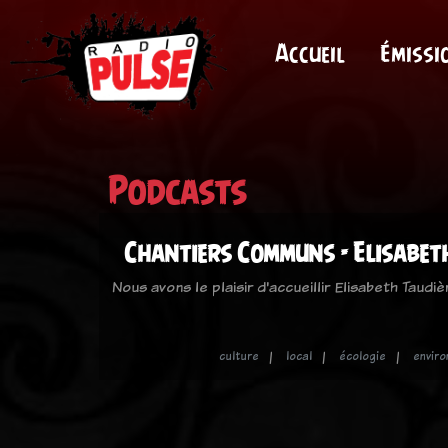
Accueil
Émissi
Podcasts
Chantiers Communs - Elisabet
Nous avons le plaisir d'accueillir Elisabeth Taudi
culture
local
écologie
envir