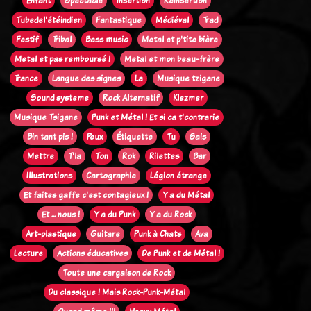
Enfant
Spectacle
Insertion
Réinsertion
Tubedel'étéindien
Fantastique
Médiéval
Trad
Festif
Tribal
Bass music
Metal et p'tite bière
Metal et pas remboursé !
Metal et mon beau-frère
Trance
Langue des signes
La
Musique tzigane
Sound systeme
Rock Alternatif
Klezmer
Musique Tsigane
Punk et Métal ! Et si ca t'contrarie
Bin tant pis !
Peux
Étiquette
Tu
Sais
Mettre
T'la
Ton
Rok
Rilettes
Bar
Illustrations
Cartographie
Légion étrange
Et faites gaffe c'est contagieux !
Y a du Métal
Et ... nous !
Y a du Punk
Y a du Rock
Art-plastique
Guitare
Punk à Chats
Ava
Lecture
Actions éducatives
De Punk et de Métal !
Toute une cargaison de Rock
Du classique ! Mais Rock-Punk-Métal