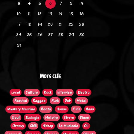
3
4
5
6
7
8
9
10
11
12
13
14
15
16
17
18
19
20
21
22
23
24
25
26
27
28
29
30
31
Mots clés
Local
Culture
Rock
Interview
Electro
Festival
Reggae
Punk
Dub
Metal
Mystery Machine
Roots
House
Funk
Bass
Soul
Ecologie
Histoire
Divers
Blues
Groovy
Chill
Hiphop
La Musicale
Oi!