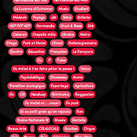
Hermanville sur mer
Hermanville-sur-Mer
La Lucerne d'Outremer
Music
Etudiant
Médecin
Voyage
Jdr
Tekno
Enfants
HOP POP HOP
Normandie
Drum & Bass
Dnb
Cabaret
Chapelle mêle
Ukraine
Maire
Stage
Punk et Metal
Climat
Seblelegionnaire
Électro
Éducation
Française
La Revoyure
Ou
!?
Pulse
Du métal à t'en faire péter la panse !
Tatoo
Psychédélique
Showcase
Anova
Transition écologique
Reportage
Agriculture
Du
C61
Handicap
Patrimoine
Reggaeton
Du metal et . . . nous !
Du punk
Et ce petit grain qu'on rajoute
Son
Scène Nationale 61
Musée
Dentelle
Beaux Arts
.
CDLALOCALE
Soutien
Cirque