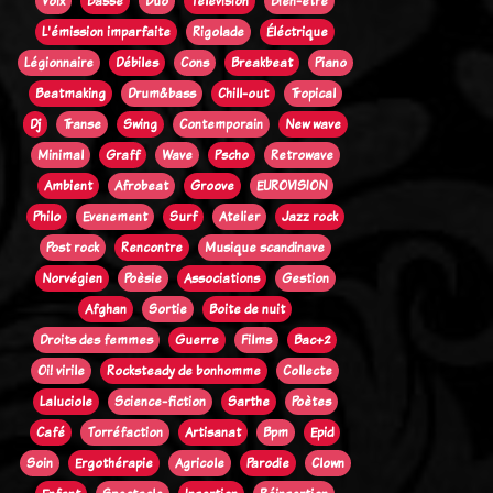
Voix
Basse
Duo
Télévision
Bien-être
L'émission imparfaite
Rigolade
Éléctrique
Légionnaire
Débiles
Cons
Breakbeat
Piano
Beatmaking
Drum&bass
Chill-out
Tropical
Dj
Transe
Swing
Contemporain
New wave
Minimal
Graff
Wave
Pscho
Retrowave
Ambient
Afrobeat
Groove
EUROVISION
Philo
Evenement
Surf
Atelier
Jazz rock
Post rock
Rencontre
Musique scandinave
Norvégien
Poèsie
Associations
Gestion
Afghan
Sortie
Boite de nuit
Droits des femmes
Guerre
Films
Bac+2
Oi! virile
Rocksteady de bonhomme
Collecte
Laluciole
Science-fiction
Sarthe
Poètes
Café
Torréfaction
Artisanat
Bpm
Epid
Soin
Ergothérapie
Agricole
Parodie
Clown