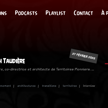
ons
Podcasts
Playlist
Contact
À 
27 FÉVRIER 2025
h Taudière
ère, co-directrice et architecte de Territoires Pionniers. …
onnement
architectures
transitions
territoires
Interview