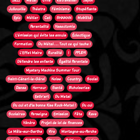
Jazz
Métal
Orne
Retravailler
Japon
Jullouville
Théatre
Féminisme
Stupéfiants
Epic
Métier
Cat
SHAMAN
Mobilité
Parentalité
Vasectomie
L’émission qui évite les ennuis
Éclectique
Formation
Du Métal . . . Tout ce qui tache !
L'Effet Maire
Ruralité
!
PPL819
Défendre les enfants
Égalité Parentale
Mystery Machine Summer Tour
Saint-Céneri-le-Gérei
Noise
Country
Social
Danse
Horreur
Santé
Bichoiseries
Estiv'art
Du Metal
Du cul et d'la bonne Kise Rock-Metal !
Du cul
Scolaires
Perseigne
Emission
Fête
Rave
Vénère
Projet de loi de finances
Le Mêle-sur-Sarthe
Vire
Mortagne-au-Perche