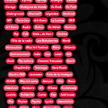
Ferarock
Trip-hop
Hip-hop
Musique
Débats
Garage
Musiques du monde
Du Rock
Du Punk
Underground
Alternatif
Légendes
Hardrock
WIP
Tiers-Lieu
Art-Sonic
La Luciole
D&B
Art Sonic
Radio
Techno
Du Métal
Humour
Pop
Folk
Mais ... du bien !
Cinéma
Fête de la radio
Les Bichoiseries
World
Motocultor
Blizz'Art Festival
Bière
Détente
Environnement
Indie
Live
Loisir
45t
Geek
Pop culture
Chanson française
Sport
Chapêlmêle
Tatouage
Hard Music
Electro D&B
Jeunesse
Fete de la musique
20ANS
Why not camp
Alençon
Vélo
Disco
Oldschool
Hardcore
Art
100ans
Rocksteady
Luciole
Solidarité
Conte
Rap
Acid house
Ska
Vinyles
Psyche
Lycée
Association