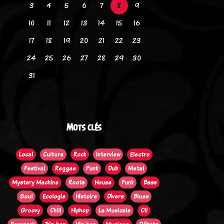
3
4
5
6
7
8
9
10
11
12
13
14
15
16
17
18
19
20
21
22
23
24
25
26
27
28
29
30
31
Mots clés
Local
Culture
Rock
Interview
Electro
Festival
Reggae
Punk
Dub
Metal
Mystery Machine
Roots
House
Funk
Bass
Soul
Ecologie
Histoire
Divers
Blues
Groovy
Chill
Hiphop
La Musicale
Oi!