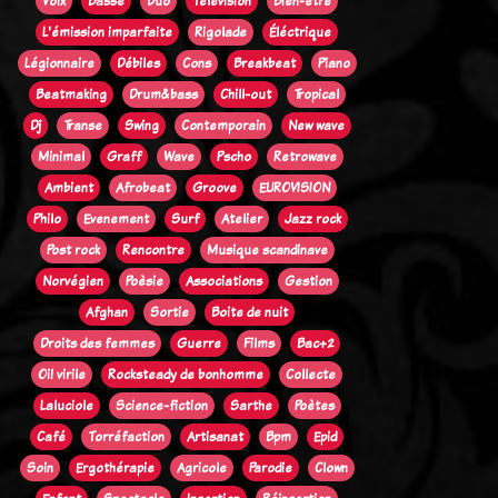
Voix
Basse
Duo
Télévision
Bien-être
L'émission imparfaite
Rigolade
Éléctrique
Légionnaire
Débiles
Cons
Breakbeat
Piano
Beatmaking
Drum&bass
Chill-out
Tropical
Dj
Transe
Swing
Contemporain
New wave
Minimal
Graff
Wave
Pscho
Retrowave
Ambient
Afrobeat
Groove
EUROVISION
Philo
Evenement
Surf
Atelier
Jazz rock
Post rock
Rencontre
Musique scandinave
Norvégien
Poèsie
Associations
Gestion
Afghan
Sortie
Boite de nuit
Droits des femmes
Guerre
Films
Bac+2
Oi! virile
Rocksteady de bonhomme
Collecte
Laluciole
Science-fiction
Sarthe
Poètes
Café
Torréfaction
Artisanat
Bpm
Epid
Soin
Ergothérapie
Agricole
Parodie
Clown