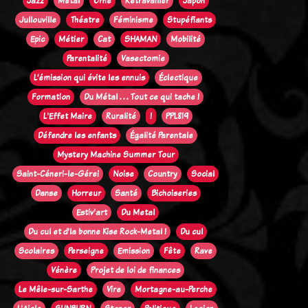
Jazz
Métal
Orne
Retravailler
Japon
Jullouville
Théatre
Féminisme
Stupéfiants
Epic
Métier
Cat
SHAMAN
Mobilité
Parentalité
Vasectomie
L’émission qui évite les ennuis
Éclectique
Formation
Du Métal . . . Tout ce qui tache !
L'Effet Maire
Ruralité
!
PPL819
Défendre les enfants
Égalité Parentale
Mystery Machine Summer Tour
Saint-Céneri-le-Gérei
Noise
Country
Social
Danse
Horreur
Santé
Bichoiseries
Estiv'art
Du Metal
Du cul et d'la bonne Kise Rock-Metal !
Du cul
Scolaires
Perseigne
Emission
Fête
Rave
Vénère
Projet de loi de finances
Le Mêle-sur-Sarthe
Vire
Mortagne-au-Perche