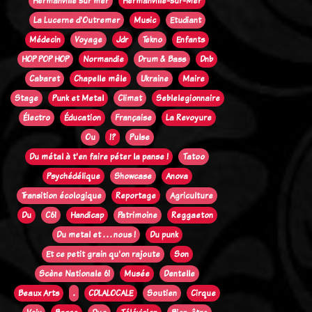
Hermanville sur mer
Hermanville-sur-Mer
La Lucerne d'Outremer
Music
Etudiant
Médecin
Voyage
Jdr
Tekno
Enfants
HOP POP HOP
Normandie
Drum & Bass
Dnb
Cabaret
Chapelle mêle
Ukraine
Maire
Stage
Punk et Metal
Climat
Seblelegionnaire
Électro
Éducation
Française
La Revoyure
Ou
!?
Pulse
Du métal à t'en faire péter la panse !
Tatoo
Psychédélique
Showcase
Anova
Transition écologique
Reportage
Agriculture
Du
C61
Handicap
Patrimoine
Reggaeton
Du metal et . . . nous !
Du punk
Et ce petit grain qu'on rajoute
Son
Scène Nationale 61
Musée
Dentelle
Beaux Arts
.
CDLALOCALE
Soutien
Cirque