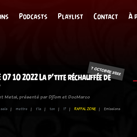
ons
Podcasts
Playlist
Contact
À 
7 OCTOBRE 2022
07 10 2022 La p'tite réchauffée de
 et Metal, présenté par DjTom et DocMarco
sais
mettre
t'la
ton
!?
RAFFAL ZONE
Emissions