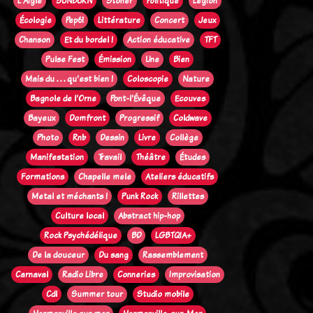
L'Aigle
SUNBURN
Stoner
Politique
Legion
Écologie
Pep61
Littérature
Concert
Jeux
Chanson
Et du bordel !
Action éducative
TFT
Pulse Fest
Émission
Une
Bien
Mais du . . . qu'est bien !
Coloscopie
Nature
Bagnole de l'Orne
Pont-l'Évêque
Ecouves
Bayeux
Domfront
Progressif
Coldwave
Photo
Rnb
Dessin
Livre
Collège
Manifestation
Travail
Théâtre
Études
Formations
Chapelle mele
Ateliers éducatifs
Metal et méchants !
Punk Rock
Rillettes
Culture local
Abstract hip-hop
Rock Psychédélique
BD
LGBTQIA+
De la douceur
Du sang
Rassemblement
Carnaval
Radio Libre
Conneries
Improvisation
Cdl
Summer tour
Studio mobile