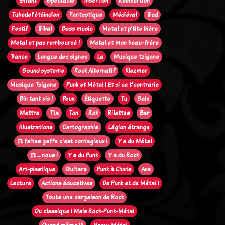
Enfant
Spectacle
Insertion
Réinsertion
Tubedel'étéindien
Fantastique
Médiéval
Trad
Festif
Tribal
Bass music
Metal et p'tite bière
Metal et pas remboursé !
Metal et mon beau-frère
Trance
Langue des signes
La
Musique tzigane
Sound systeme
Rock Alternatif
Klezmer
Musique Tsigane
Punk et Métal ! Et si ca t'contrarie
Bin tant pis !
Peux
Étiquette
Tu
Sais
Mettre
T'la
Ton
Rok
Rilettes
Bar
Illustrations
Cartographie
Légion étrange
Et faites gaffe c'est contagieux !
Y a du Métal
Et ... nous !
Y a du Punk
Y a du Rock
Art-plastique
Guitare
Punk à Chats
Ava
Lecture
Actions éducatives
De Punk et de Métal !
Toute une cargaison de Rock
Du classique ! Mais Rock-Punk-Métal