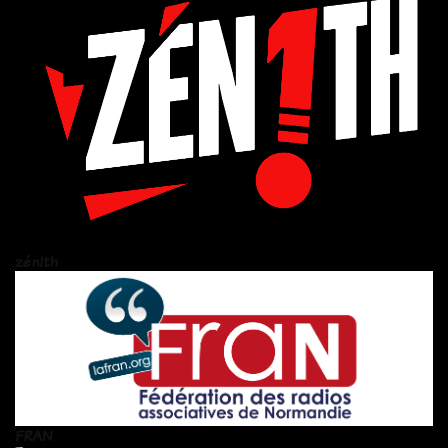
zén!th
FRAN