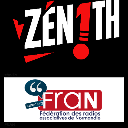
zén!th
FRAN