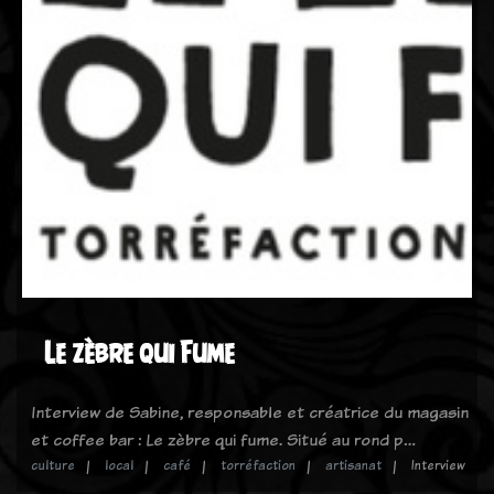
Le zèbre qui Fume
Interview de Sabine, responsable et créatrice du magasin
et coffee bar : Le zèbre qui fume. Situé au rond p…
culture
local
café
torréfaction
artisanat
Interview