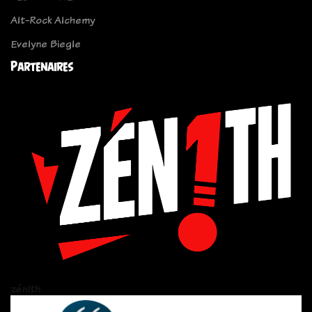
Alt-Rock Alchemy
Evelyne Biegle
Partenaires
zén!th