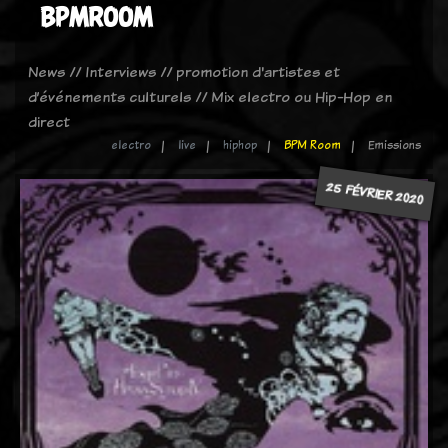
BPMROOM
News // Interviews // promotion d'artistes et
d’événements culturels // Mix electro ou Hip-Hop en
direct
electro
live
hiphop
BPM Room
Emissions
25 FÉVRIER 2020