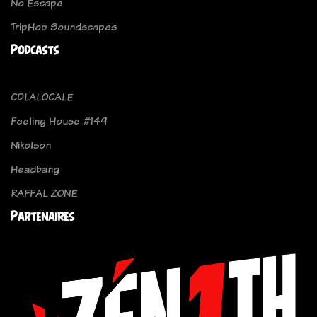
No Escape
TripHop Soundscapes
Podcasts
CDLALOCALE
Feeling House #149
Nikolson
Headbang
RAFFAL ZONE
Partenaires