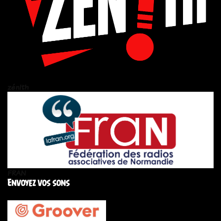
zén!th
FRAN
Envoyez vos sons