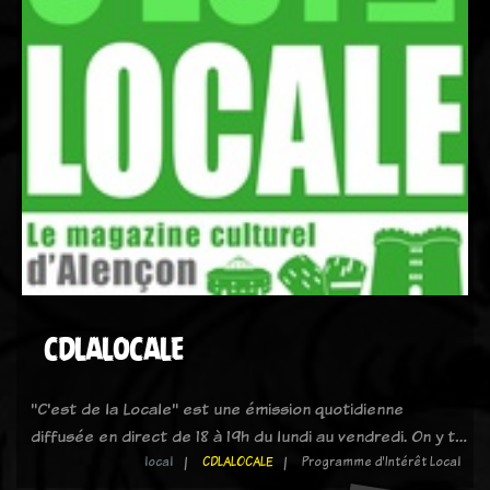
CDLALOCALE
"C'est de la Locale" est une émission quotidienne
diffusée en direct de 18 à 19h du lundi au vendredi. On y t…
local
CDLALOCALE
Programme d'Intérêt Local