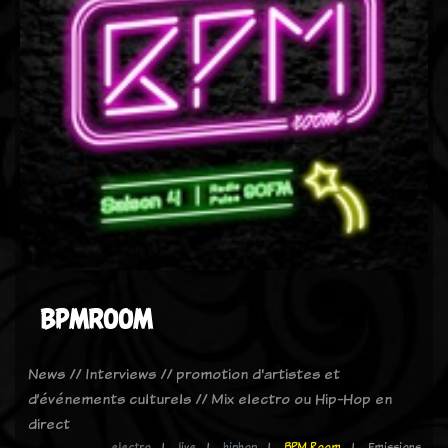
BPMROOM
News // Interviews // promotion d'artistes et
d’événements culturels // Mix electro ou Hip-Hop en
direct
electro
live
hiphop
BPM Room
Emissions