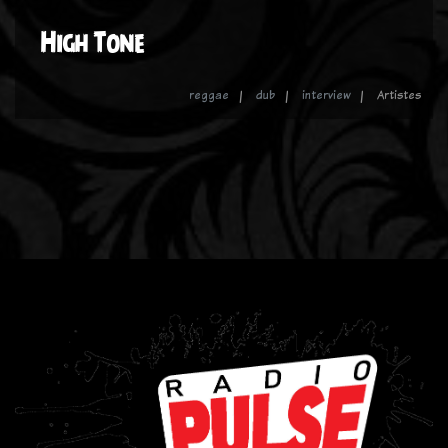
High Tone
reggae
dub
interview
Artistes