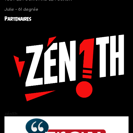
Julie - 61 degrés
Partenaires
zén!th