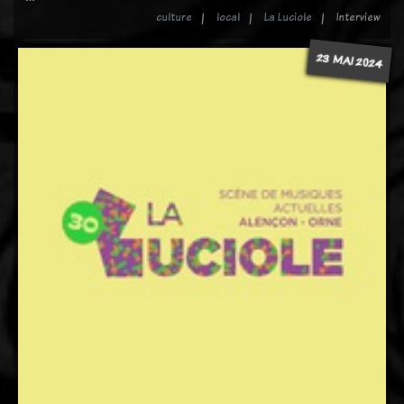
culture
local
La Luciole
Interview
23 MAI 2024