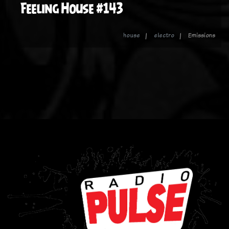
Feeling House #143
house
electro
Emissions