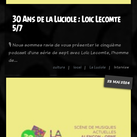
30 Ans de la Luciole : Loic Lecomte
5/7
🎙️ Nous sommes ravis de vous présenter le cinquième
podcast d'une série de sept avec Loïc Lecomte, l'homme
de…
culture
local
La Luciole
Interview
23 MAI 2024