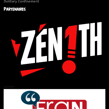
Solitary Confinement
Partenaires
zén!th