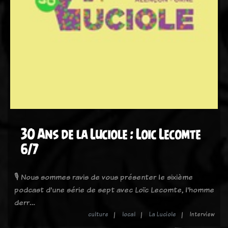
30 Ans de la Luciole : Loic Lecomte
6/7
🎙️ Nous sommes ravis de vous présenter le sixième
podcast d'une série de sept avec Loïc Lecomte, l'homme
derr…
culture
local
La Luciole
Interview