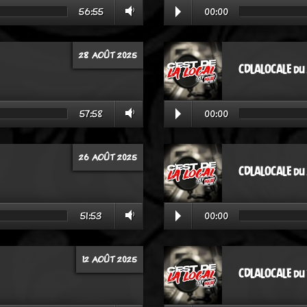
56:55
00:00
28 AOÛT 2025
CDLALOCALE du
57:58
00:00
26 AOÛT 2025
CDLALOCALE du
51:53
00:00
12 AOÛT 2025
CDLALOCALE du 