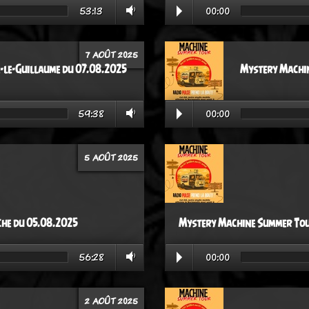
53:13
00:00
7 AOÛT 2025
-le-Guillaume du 07.08.2025
Mystery Machin
59:38
00:00
5 AOÛT 2025
he du 05.08.2025
Mystery Machine Summer Tour
56:28
00:00
2 AOÛT 2025