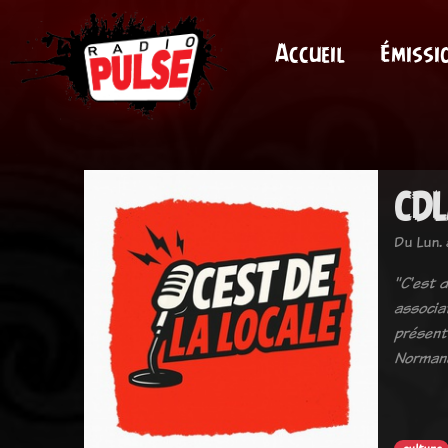
Accueil
Émissi
CDL
Du Lun. 
"C'est d
associat
présente
Normand