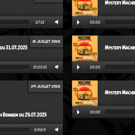
Mystery Machin
57:12
00:00
31 JUILLET 2025
 du 31.07.2025
Mystery Machin
01:00:01
00:00
29 JUILLET 2025
Mystery Machin
00:00
th Bonnem du 29.07.2025
59:59