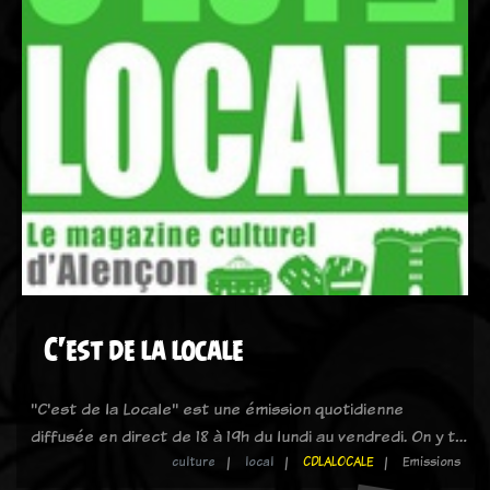
C'est de la locale
"C'est de la Locale" est une émission quotidienne
diffusée en direct de 18 à 19h du lundi au vendredi. On y t…
culture
local
CDLALOCALE
Emissions