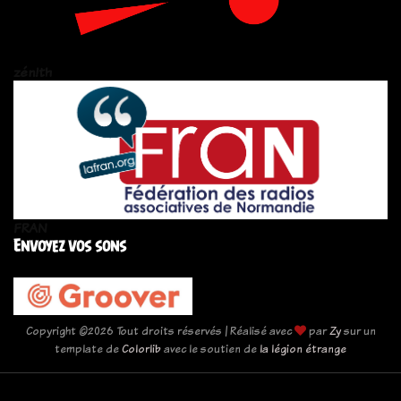
zén!th
FRAN
Envoyez vos sons
Copyright ©
2026 Tout droits réservés | Réalisé avec
par
Zy
sur un
template de
Colorlib
avec le soutien de
la légion étrange