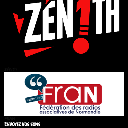
zén!th
FRAN
Envoyez vos sons