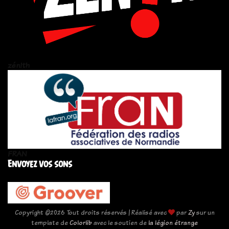
zén!th
FRAN
Envoyez vos sons
Copyright ©
2026 Tout droits réservés | Réalisé avec
par
Zy
sur un
template de
Colorlib
avec le soutien de
la légion étrange