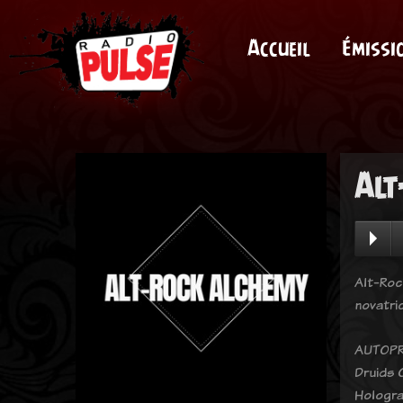
Accueil
Émissi
Alt
Alt-Roc
novatri
AUTOPR
Druids 
Hologra