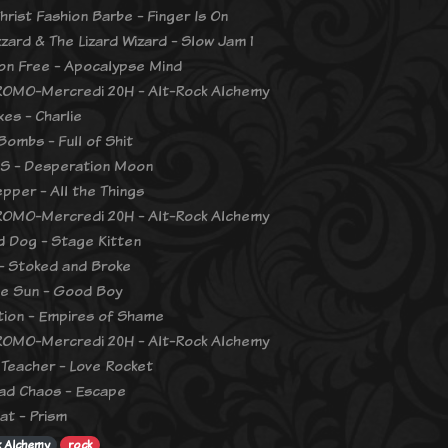
hrist Fashion Barbe - Finger Is On
zzard & The Lizard Wizard - Slow Jam 1
ion Free - Apocalypse Mind
OMO-Mercredi 20H - Alt-Rock Alchemy
es - Charlie
Bombs - Full of Shit
 - Desperation Moon
epper - All the Things
OMO-Mercredi 20H - Alt-Rock Alchemy
 Dog - Stage Kitten
- Stoked and Broke
he Sun - Good Boy
tion - Empires of Shame
OMO-Mercredi 20H - Alt-Rock Alchemy
Teacher - Love Rocket
ad Chaos - Escape
at - Prism
k Alchemy
rock