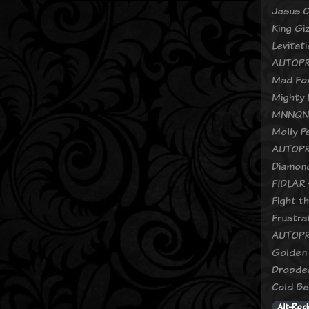
Jesus C
King Gi
Levitat
AUTOPR
Mad Fox
Mighty 
MNNQNS
Molly P
AUTOPR
Diamond
FIDLAR 
Fight t
Frustra
AUTOPR
Golden 
Dropde
Cold Be
Alt-Roc