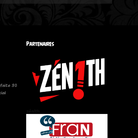
Partenaires
faite 30
ial
zén!th