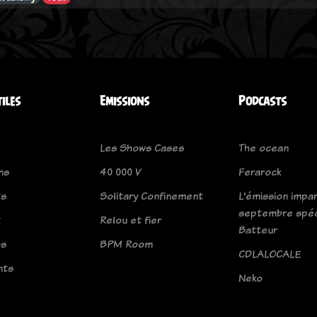
tiles
Emissions
Podcasts
Les Shows Cases
The ocean
ns
40 000 V
Ferarock
ts
Solitary Confinement
L'émission impar
septembre spéc
t
Relou et fier
Batteur
os
BPM Room
CDLALOCALE
nts
Neko