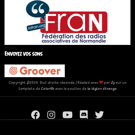
FRAN
Envoyez vos sons
Copyright ©
2026 Tout droits réservés | Réalisé avec
par
Zy
sur un
template de
Colorlib
avec le soutien de
la légion étrange