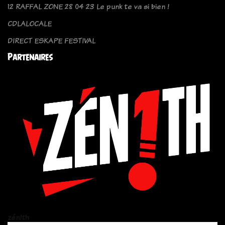
12 RAFFAL ZONE 28 04 23 Le punk te va si bien !
CDLALOCALE
DIRECT ESKAPE FESTIVAL
Partenaires
zén!th